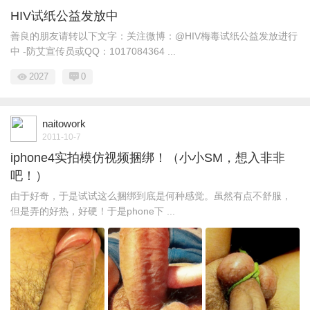
HIV试纸公益发放中
善良的朋友请转以下文字：关注微博：@HIV梅毒试纸公益发放进行
中 -防艾宣传员或QQ：1017084364 ...
2027
0
naitowork
2011-10-7
iphone4实拍模仿视频捆绑！（小小SM，想入非非
吧！）
由于好奇，于是试试这么捆绑到底是何种感觉。虽然有点不舒服，
但是弄的好热，好硬！于是phone下 ...