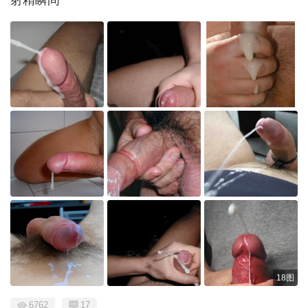
射精瞬间
18图
6762
17