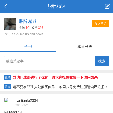
脂醉精迷
脂醉精迷
加入群组
主题
10
成员
397
life，is fuck me up and down..!!
全部
成员列表
对访问线路进行了优化，请大家投票收集一下访问效果
置顶
请不要在陌生人处购买账号！华同账号免费注册请自己注册！
置顶
tiantianle2004
2010-9-2