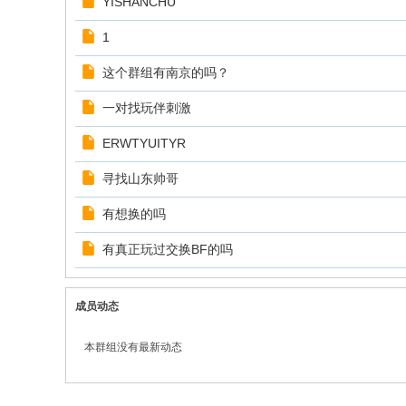
YISHANCHU
志
论
1
坛
这个群组有南京的吗？
一对找玩伴刺激
ERWTYUITYR
寻找山东帅哥
有想换的吗
有真正玩过交换BF的吗
成员动态
本群组没有最新动态