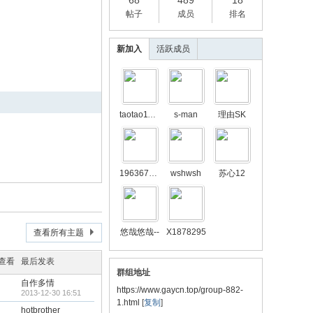
68
489
18
帖子
成员
排名
新加入
活跃成员
taotao1102
s-man
理由SK
1963676978
wshwsh
苏心12
悠哉悠哉--
X1878295
查看所有主题
/查看
最后发表
群组地址
自作多情
https://www.gaycn.top/group-882-
2013-12-30 16:51
1.html
[
复制
]
hotbrother