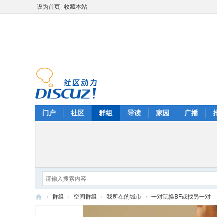
设为首页
收藏本站
门户
社区
群组
导读
家园
广播
›
群组
›
空间群组
›
我所在的城市
›
一对玩换BF或找另一对
华