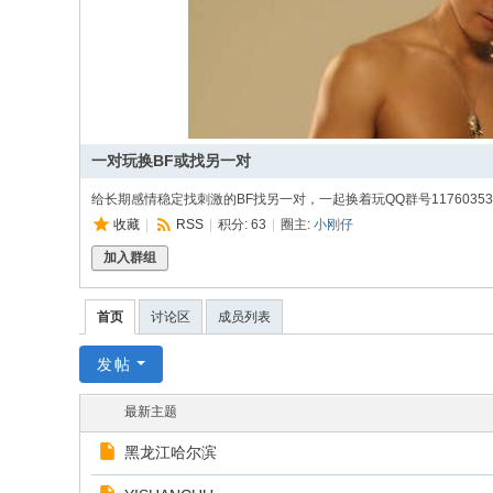
同
|
华
同
社
一对玩换BF或找另一对
区
给长期感情稳定找刺激的BF找另一对，一起换着玩QQ群号11760353
|
收藏
|
RSS
|
积分: 63
|
圈主:
小刚仔
华
加入群组
人
同
首页
讨论区
成员列表
志
发帖
|
华
最新主题
人
黑龙江哈尔滨
同