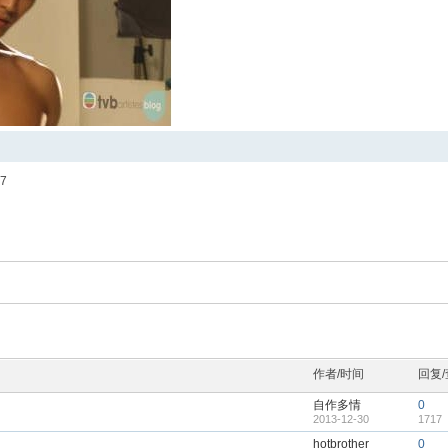
7
作者/时间
回复
自作多情
0
2013-12-30
1717
hotbrother
0