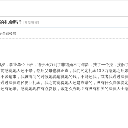
的礼金吗？
[复制链接]
示全部楼层
8岁，事业单位上班，迫于压力到了非结婚不可年龄，找了一个拉，接触
前感觉她人还不错，然后父母也算正直，我们约定礼金13.3万给她之后
口不谈这事，我摊牌问的时候她说这算她的钱，不能还我，或者我通过法
能通过法律途径要回礼金。我之前觉得她人还是靠谱的，没有什么具体协
属还有记录。感觉她现在有点耍赖，该怎么办呢？有没有相关的法律人士