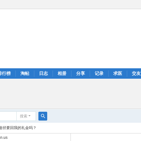
排行榜
淘帖
日志
相册
分享
记录
求医
交友
搜索
搜
途径要回我的礼金吗？
索
n.us