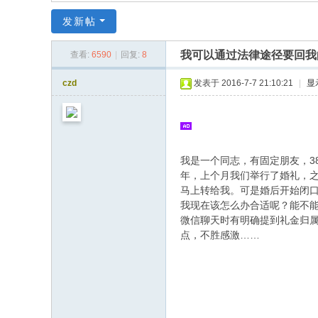
同
发新帖
|
华
我可以通过法律途径要回我
查看:
6590
|
回复:
8
同
czd
发表于 2016-7-7 21:10:21
|
显
社
区
|
华
我是一个同志，有固定朋友，3
年，上个月我们举行了婚礼，之
人
马上转给我。可是婚后开始闭
同
我现在该怎么办合适呢？能不
志
微信聊天时有明确提到礼金归
点，不胜感激……
|
华
人
同