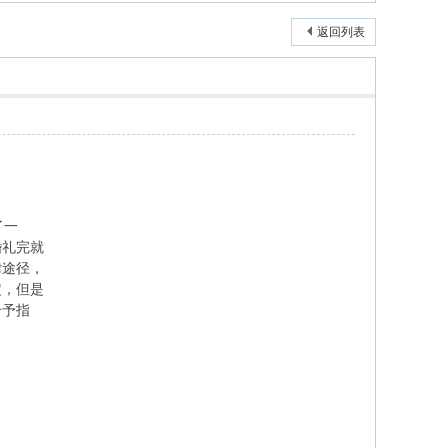
返回列表
了一
婚礼完就
律途径，
定，但是
给予指