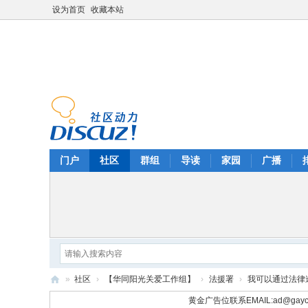
设为首页
收藏本站
门户
社区
群组
导读
家园
广播
»
社区
›
【华同阳光关爱工作组】
›
法援署
›
我可以通过法律
华
黄金广告位联系EMAIL:
ad@gayc