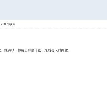
显示全部楼层
形婚吧。她耍赖，你要是和他计较，最后会人财两空。