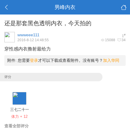
男峰内衣
还是那套黑色透明内衣，今天拍的
wwweee111
#
1
2016-8-12 14:48:55
15088
34
穿性感内衣撸射最给力
附件:
您需要
登录
才可以下载或查看附件。没有账号？
加入华同
评分
三七二十一
体力 + 12
查看全部评分