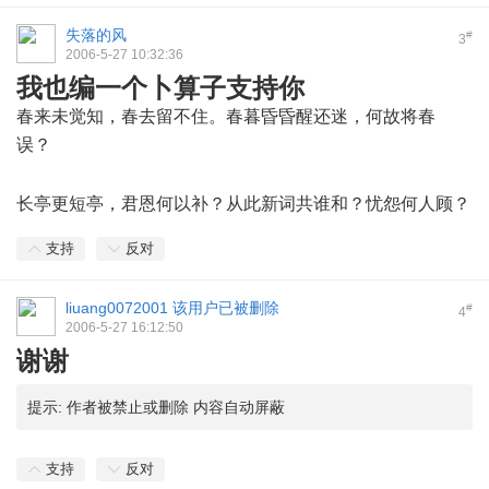
失落的风
#
3
2006-5-27 10:32:36
我也编一个卜算子支持你
春来未觉知，春去留不住。春暮昏昏醒还迷，何故将春
误？
- Y7 h! v8 ]: T+ w1 o, ]8 F
+ p4 T) y- g( c7 H" G
长亭更短亭，君恩何以补？从此新词共谁和？忧怨何人顾？
支持
反对
liuang0072001
该用户已被删除
#
4
2006-5-27 16:12:50
谢谢
提示:
作者被禁止或删除 内容自动屏蔽
支持
反对