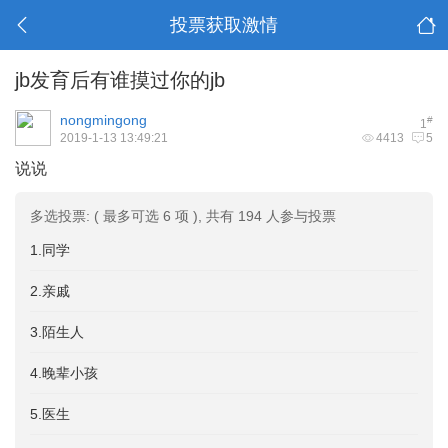
投票获取激情
jb发育后有谁摸过你的jb
nongmingong
#
1
2019-1-13 13:49:21
4413
5
说说
多选投票: ( 最多可选 6 项 ), 共有 194 人参与投票
1.同学
2.亲戚
3.陌生人
4.晚辈小孩
5.医生