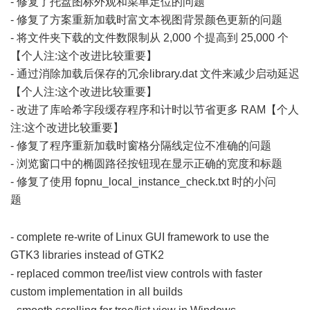
- 修复了托盘图标外观和菜单定位的问题
- 修复了方案重新加载时富文本视图背景颜色更新的问题
- 将文件夹下载的文件数限制从 2,000 个提高到 25,000 个
【个人注:这个改进比较重要】
- 通过消除加载后保存的冗余library.dat 文件来减少启动延迟
【个人注:这个改进比较重要】
- 改进了库哈希字段缓存程序和计时以节省更多 RAM【个人
注:这个改进比较重要】
- 修复了程序重新加载时窗格分隔线定位不准确的问题
- 浏览窗口中的椭圆路径按钮现在显示正确的宽度和标题
- 修复了使用 fopnu_local_instance_check.txt 时的小问
题
@* {* w. J5 H1 n5 P% N
; \, S {0 k. p8 ~; n3 X9 M/ W
- complete re-write of Linux GUI framework to use the
GTK3 libraries instead of GTK2
4 z! V( c) |8 l. i$ o# V
- replaced common tree/list view controls with faster
custom implementation in all builds
/ V- i" e2 V. w$ S* X0 g' H; g