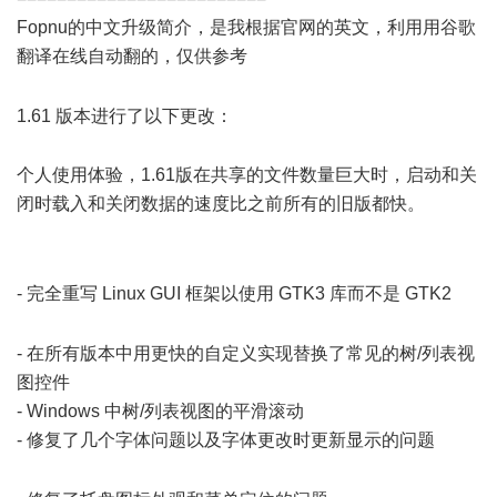
Fopnu的中文升级简介，是我根据官网的英文，利用用谷歌
翻译在线自动翻的，仅供参考
9 C0 Q2 N7 I6 |( O
( H0 i5 Q- J/ g, ^
1.61 版本进行了以下更改：
* T1 i5 I" X4 R! ?, {; i
个人使用体验，1.61版在共享的文件数量巨大时，启动和关
闭时载入和关闭数据的速度比之前所有的旧版都快。
7 p% O.
L4 z% v. i/ u" H
7 {5 v+ Y( ~4 L7 J, L* Q- m' X
- 完全重写 Linux GUI 框架以使用 GTK3 库而不是 GTK2
%
Y* C, O) c" P- Y6 o& P' C Y ^
- 在所有版本中用更快的自定义实现替换了常见的树/列表视
图控件
- Windows 中树/列表视图的平滑滚动
- 修复了几个字体问题以及字体更改时更新显示的问题
+ h1 t3
k0 `$ F, g