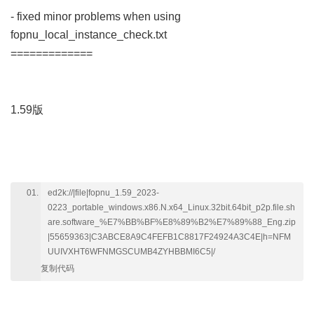
- fixed minor problems when using
fopnu_local_instance_check.txt
' @+ P2 i1 [1 i9 F8 y7 Z1 }
=============
4 n* D9 ?& b) ~* _9 U
6 V g2 b. s( G# y; X+ T
1.59版
3 `/ A- m6 ]5 p) D1 k5 ?& |9 }
9 Y, K- c9 S' n& |
ed2k://|file|fopnu_1.59_2023-
0223_portable_windows.x86.N.x64_Linux.32bit.64bit_p2p.file.sh
are.software_%E7%BB%BF%E8%89%B2%E7%89%88_Eng.zip
|55659363|C3ABCE8A9C4FEFB1C8817F24924A3C4E|h=NFM
UUIVXHT6WFNMGSCUMB4ZYHBBMI6C5|/
复制代码
! R' N- [' _9 ]