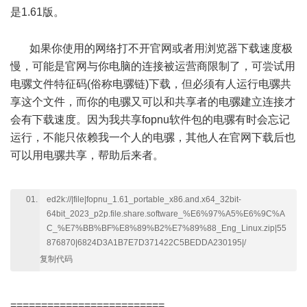
是1.61版。
8 i6 F, e& w/ w1 S8 k% O4 e) Q) s
如果你使用的网络打不开官网或者用浏览器下载速度极
慢，可能是官网与你电脑的连接被运营商限制了，可尝试用
电骡文件特征码(俗称电骡链)下载，但必须有人运行电骡共
享这个文件，而你的电骡又可以和共享者的电骡建立连接才
会有下载速度。因为我共享fopnu软件包的电骡有时会忘记
运行，不能只依赖我一个人的电骡，其他人在官网下载后也
可以用电骡共享，帮助后来者。
ed2k://|file|fopnu_1.61_portable_x86.and.x64_32bit-
64bit_2023_p2p.file.share.software_%E6%97%A5%E6%9C%A
C_%E7%BB%BF%E8%89%B2%E7%89%88_Eng_Linux.zip|55
876870|6824D3A1B7E7D371422C5BEDDA230195|/
复制代码
" {. j& R+ A! B' g# }
=========================
1 ]7 A6 ^3 p2 y d1 x