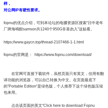
样，
+ ^1 d" {& i d+ _
对公网IP有硬性要求。
+ t$ Y- U% T1 g
fopnu的优点介绍，可到本论坛的电骡资源区搜索“日中老年
厂牌海鳴館samson共1240个950G非喜勿入”这贴看。
, Q6 i7
`7 q1 B" K3 _9 w
https://www.gaycn.top/thread-2107466-1-1.html
fopnu的官网是：
https://www.fopnu.com/download/
! P# h- Y' V7 S
在官网可直接下载软件，虽然页面只有英文，但用有翻
译功能的浏览器，可以自己转换为中文。在页面最底下
的”Portable Edition“是绿色版，个人推荐下这个绿色版压缩
包来用。
: O! j/ I0 W/ r* }6 [
* ]& C: R( c9 c" G! S& g1 T- |
点击该页面的英文“Click here to download Fopnu