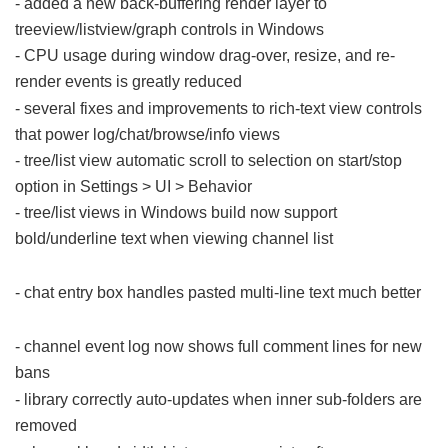
- added a new back-buffering render layer to
treeview/listview/graph controls in Windows
- CPU usage during window drag-over, resize, and re-
render events is greatly reduced
; x n$ R' ?/ n0 V4 ]( i
- several fixes and improvements to rich-text view controls
that power log/chat/browse/info views
- tree/list view automatic scroll to selection on start/stop
option in Settings > UI > Behavior
- tree/list views in Windows build now support
bold/underline text when viewing channel list
4 c+ ]4 _& H5 [/ ~:
u! H
- chat entry box handles pasted multi-line text much better
%
l2 w$ s* Q5 } i
- channel event log now shows full comment lines for new
bans
% I# M9 A. M- f5 ^( Q9 r
- library correctly auto-updates when inner sub-folders are
removed
. ^/ o: Q P* e* w7 T) ~5 R! s