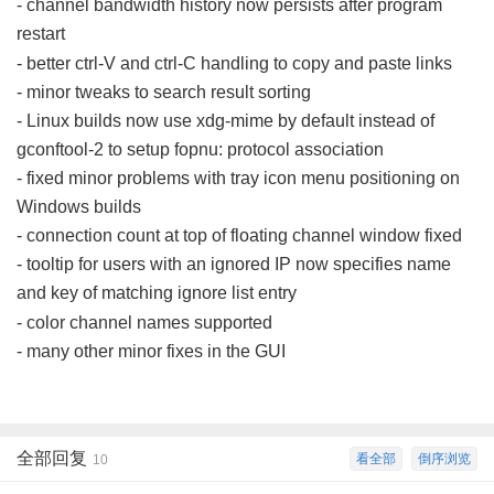
- channel bandwidth history now persists after program
restart
, B6 q3 q, S8 Y& y* d
- better ctrl-V and ctrl-C handling to copy and paste links
- minor tweaks to search result sorting
- Linux builds now use xdg-mime by default instead of
gconftool-2 to setup fopnu: protocol association
- fixed minor problems with tray icon menu positioning on
Windows builds
- connection count at top of floating channel window fixed
- tooltip for users with an ignored IP now specifies name
and key of matching ignore list entry
/ I' q6 M1 c) f6 Q
- color channel names supported
- many other minor fixes in the GUI
全部回复
看全部
倒序浏览
10