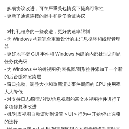
n) @, C4 A1 j/ c6 Z: j
- 多项协议改进，可在严重丢包情况下提高可靠性
- 更新了通道连接的握手和身份验证协议
8 e7 Z) G! j+ k, v- A* Q4
c1 c
- 对打孔程序的一些改进，更好的速率限制
- 为 Windows 构建完全重新设计的主消息循环和线程管理
器
- 更好地平衡 GUI 事件和 Windows 构建的内部处理之间的
任务优先级
3 U. S- S4 H8 r2 K$ \
- 为 Windows 中的树视图/列表视图/图形控件添加了一个新
的后台缓冲渲染层
- 窗口拖动、调整大小和重新渲染事件期间的 CPU 使用率
大大降低
- 对支持日志/聊天/浏览/信息视图的富文本视图控件进行了
多项修复和改进
- 树/列表视图自动滚动到设置 > UI > 行为中开始/停止选项
的选择