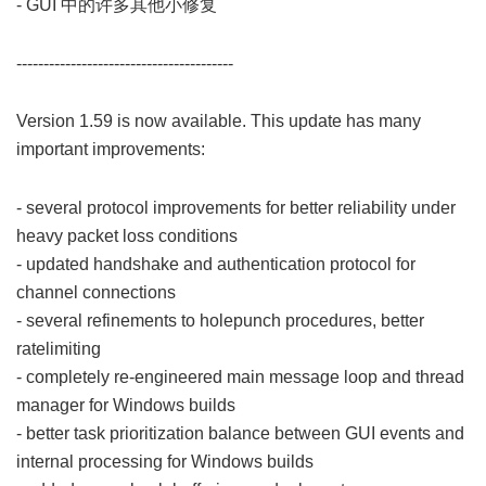
- GUI 中的许多其他小修复
8 p4 J s! P0 X* W& F- ]- |
' W! F) w2 A) y2 \
----------------------------------------
; J+ @/ W. L- m0 u$ ^' u
Version 1.59 is now available. This update has many
important improvements:
; U; p1 W7 @) d1 ?& k* Z
+ S* z- t; t) D7 V3 G7 Z
- several protocol improvements for better reliability under
heavy packet loss conditions
- updated handshake and authentication protocol for
channel connections
- several refinements to holepunch procedures, better
ratelimiting
- completely re-engineered main message loop and thread
manager for Windows builds
- better task prioritization balance between GUI events and
internal processing for Windows builds