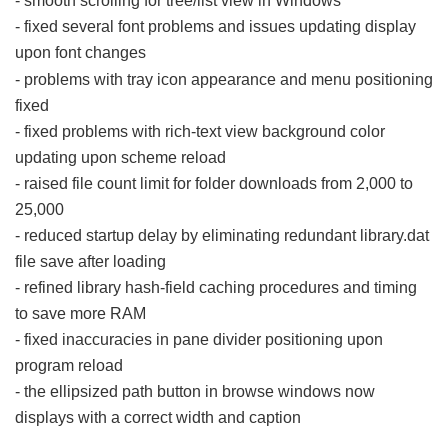
- smooth scrolling for tree/list view in Windows
- fixed several font problems and issues updating display
upon font changes
% p5 }# c4 l9 t* t! y% K+ H: A$ \
- problems with tray icon appearance and menu positioning
fixed
- fixed problems with rich-text view background color
updating upon scheme reload
- raised file count limit for folder downloads from 2,000 to
25,000
- reduced startup delay by eliminating redundant library.dat
file save after loading
- refined library hash-field caching procedures and timing
to save more RAM
- fixed inaccuracies in pane divider positioning upon
program reload
- the ellipsized path button in browse windows now
displays with a correct width and caption
2 `6 K. W3 _ d$ ?$ g! J,
B& Z4 Y