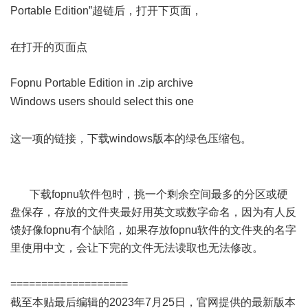
Portable Edition”超链后，打开下页面，
0 h A! x" O ^/ L3 F
在打开的页面点
Fopnu Portable Edition in .zip archive
a" Q& f8 w8 q1 e* t: _7 e
Windows users should select this one
: |+ \' l9 W5 G
: p Y1 P* Y& I
这一项的链接，下载windows版本的绿色压缩包。
& i! P) x" v4
Z. ~% Y0 ?( d
" f7 L3 r' B& C6 C6 h% T
下载fopnu软件包时，挑一个剩余空间最多的分区或硬
盘保存，存放的文件夹最好用英文或数字命名，因为有人反
馈好像fopnu有个缺陷，如果存放fopnu软件的文件夹的名字
里使用中文，会让下完的文件无法读取也无法修改。
===================
' s) X w0 R. }. d
截至本贴最后编辑的2023年7月25日，官网提供的最新版本