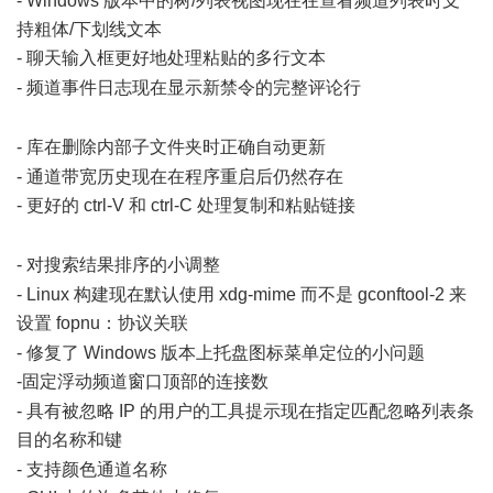
- Windows 版本中的树/列表视图现在在查看频道列表时支
持粗体/下划线文本
- 聊天输入框更好地处理粘贴的多行文本
) n/ }, f9 h& j" v e4 b) u
- 频道事件日志现在显示新禁令的完整评论行
5 R+ x+ _& `" u7 v$
J" I' Q
- 库在删除内部子文件夹时正确自动更新
- U' Y3 e: N; @ F' ]$ d
- 通道带宽历史现在在程序重启后仍然存在
- 更好的 ctrl-V 和 ctrl-C 处理复制和粘贴链接
- y. c9 z$ A0 T- C, T:
G
- 对搜索结果排序的小调整
+ f' E6 V# W7 |- R# _7 S; ?- l) e
- Linux 构建现在默认使用 xdg-mime 而不是 gconftool-2 来
设置 fopnu：协议关联
% A4 E3 b" P4 {' P) T
- 修复了 Windows 版本上托盘图标菜单定位的小问题
-固定浮动频道窗口顶部的连接数
$ v4 ~* X6 k$ Y! ]
- 具有被忽略 IP 的用户的工具提示现在指定匹配忽略列表条
目的名称和键
$ l- K; X8 Z+ u* h9 u3 M8 l
- 支持颜色通道名称