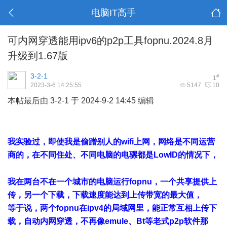
电脑IT高手
可内网穿透能用ipv6的p2p工具fopnu.2024.8月
升级到1.67版
3-2-1
#
1
2023-3-6 14:25:55
5147
10
本帖最后由 3-2-1 于 2024-9-2 14:45 编辑
4 u, V5 Y2 G0 L r2 F&
W8 L! B/ h
/ W" y2 ~) K' b, I$ s0 J' \
我实验过，即使我是偷蹭别人的wifi上网，网络是不同运营
商的，在不同住处、不同电脑的电骡都是LowID的情况下，
1 y: J; O% m. K; n( i
我在两台不在一个城市的电脑运行fopnu，一个共享提供上
传，另一个下载，下载速度能达到上传带宽的最大值，
等于说，两个fopnu在ipv4的局域网里，能正常互相上传下
载，自动内网穿透，不再像emule、Bt等老式p2p软件那