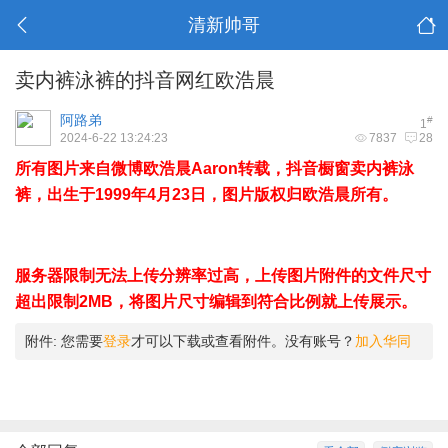
清新帅哥
卖内裤泳裤的抖音网红欧浩晨
阿路弟
#
1
2024-6-22 13:24:23
7837
28
所有图片来自微博欧浩晨Aaron转载，抖音橱窗卖内裤泳
裤，出生于1999年4月23日，图片版权归欧浩晨所有。
, o( h*
`% n1 r+ \
. X( H2 |& ?: w
服务器限制无法上传分辨率过高，上传图片附件的文件尺寸
超出限制2MB，将图片尺寸编辑到符合比例就上传展示。
附件:
您需要
登录
才可以下载或查看附件。没有账号？
加入华同