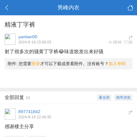
男峰内衣
精液丁字裤
yantian00
#
1
2024-8-16 15:06:03
2616
10
射了很多次的骚黄丁字裤😂味道散发出来好骚
附件:
您需要
登录
才可以下载或查看附件。没有账号？
加入华同
全部回复
看全部
倒序浏览
10
897741842
#
2
2024-8-16 22:40:35
感谢楼主分享