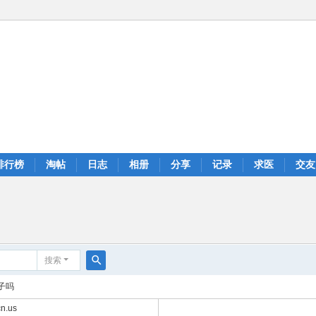
排行榜
淘帖
日志
相册
分享
记录
求医
交友
搜索
搜
子吗
索
n.us