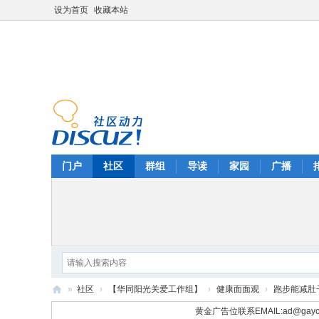
设为首页
收藏本站
门户
社区
群组
导读
家园
广播
»
社区
›
【华同阳光关爱工作组】
›
健康面面观
›
跑步能减肚
华
黄金广告位联系EMAIL:
ad@gayc