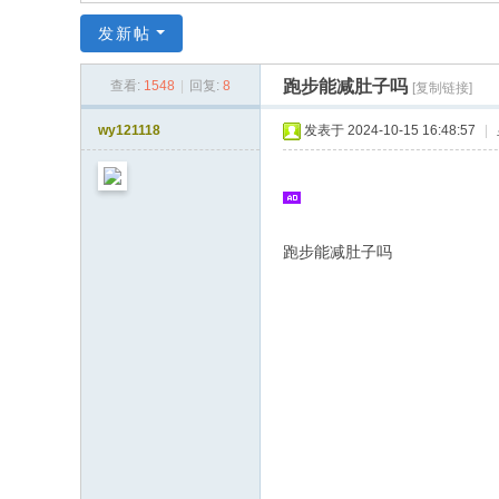
同
发新帖
|
华
跑步能减肚子吗
查看:
1548
|
回复:
8
[复制链接]
同
wy121118
发表于 2024-10-15 16:48:57
|
社
区
|
华
跑步能减肚子吗
人
同
志
|
华
人
同