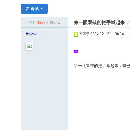
同
发新帖
|
华
第一眼看错的把手举起来，
查看:
1207
|
回复:
1
同
Mr.levo
发表于 2024-12-12 11:08:14
|
社
区
|
华
第一眼看错的把手举起来，哥
人
同
志
|
华
人
同