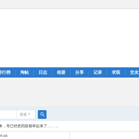
排行榜
淘帖
日志
相册
分享
记录
求医
交友
搜索
搜
，哥已经把四肢都举起来了…… ...
索
n.us