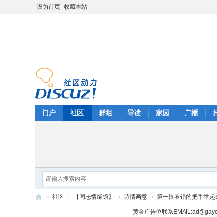
设为首页
收藏本站
门户
社区
群组
导读
家园
广播
»
社区
›
【同志情缘馆】
›
诗情画意
›
第一眼看错的把手举起来
华
黄金广告位联系EMAIL:
ad@gayc