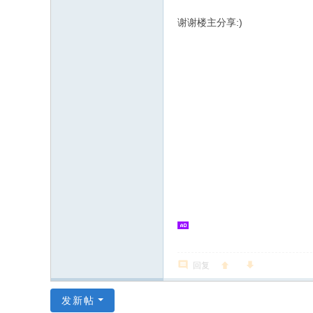
谢谢楼主分享:)
回复
发新帖