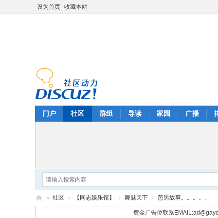
设为首页
收藏本站
门户
社区
群组
导读
家园
广播
»
社区
›
【同志娱乐馆】
›
舞魅天下
›
芭男故事。。。。。
华
黄金广告位联系EMAIL:
ad@gayc