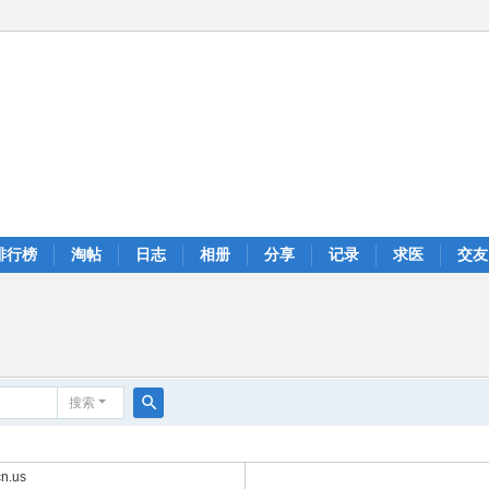
排行榜
淘帖
日志
相册
分享
记录
求医
交友
搜索
搜
索
n.us