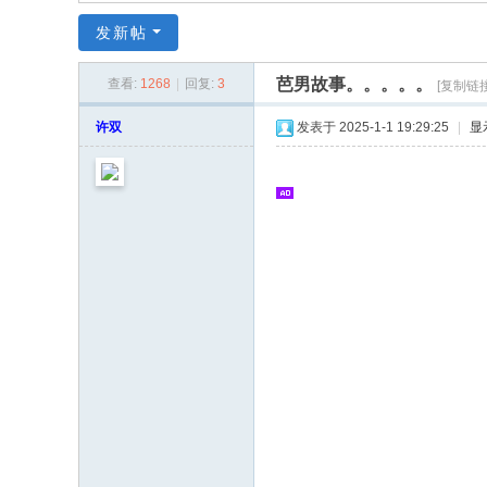
同
发新帖
|
华
芭男故事。。。。。
查看:
1268
|
回复:
3
[复制链接
同
许双
发表于 2025-1-1 19:29:25
|
显
社
区
|
华
人
同
志
|
华
人
同