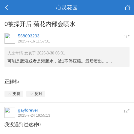
心灵花园
0被操开后 菊花内部会喷水
568093233
#
11
2025-7-16 11:57:31
人之常情 发表于 2025-3-30 06:31
可能是肠液或者是灌肠水，被1不停压缩。最后喷出。。。
: d4 g# t/ E4 t- M2 Y) z5 Q' U
正解👍
支持
反对
gayforever
#
12
2025-7-24 19:55:13
我没遇到过这种0