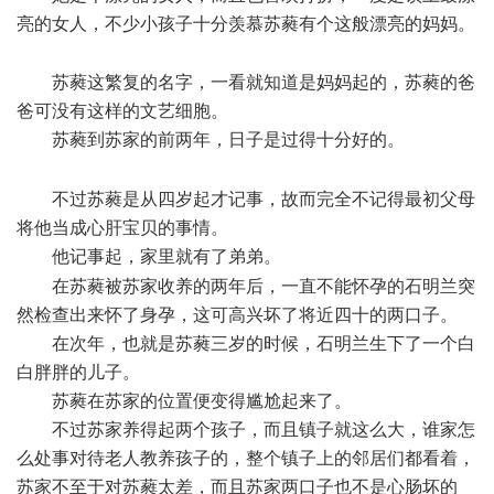
亮的女人，不少小孩子十分羡慕苏蕤有个这般漂亮的妈妈。
0 ~7 D, A( |9 J
苏蕤这繁复的名字，一看就知道是妈妈起的，苏蕤的爸
爸可没有这样的文艺细胞。
苏蕤到苏家的前两年，日子是过得十分好的。
% M+ g5 o-
I/ G1 G8 K4 Y& A5 v. s
不过苏蕤是从四岁起才记事，故而完全不记得最初父母
将他当成心肝宝贝的事情。
他记事起，家里就有了弟弟。
3 P" H* A' s) R; x7 X
在苏蕤被苏家收养的两年后，一直不能怀孕的石明兰突
然检查出来怀了身孕，这可高兴坏了将近四十的两口子。
在次年，也就是苏蕤三岁的时候，石明兰生下了一个白
白胖胖的儿子。
苏蕤在苏家的位置便变得尴尬起来了。
不过苏家养得起两个孩子，而且镇子就这么大，谁家怎
么处事对待老人教养孩子的，整个镇子上的邻居们都看着，
苏家不至于对苏蕤太差，而且苏家两口子也不是心肠坏的