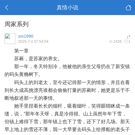
真情小说
周家系列
zm1990
#
1
2025-7-2 07:54:54
2426
1
第一章
苏蕤，是苏家的养女。
那一年，冬天特别冷，他被他的亲生父母扔在了新安镇
的码头黄桷树下。
4 S# W; _) j6 H
码头上的刘老太，至今还记得那一天的情形，并且在看
到长大成高挑漂亮谁都会偷偷打量的苏蕤时，她更是乐于不
断地叙述那一天的事情。
她手里捏着长长的烟杆，吸着烟叶，笑得眼睛眯成一条
缝，说，“那年冬天呀，真是冷得很。山上虽然年年下雪，
但镇上难得下雪，那年镇上也下了雪，还下了好几场。那天
早上地上的雪还不薄，我一大早要去码头上给撑船的老头子