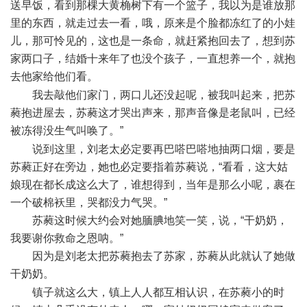
送早饭，看到那棵大黄桷树下有一个篮子，我以为是谁放那
里的东西，就走过去一看，哦，原来是个脸都冻红了的小娃
儿，那可怜见的，这也是一条命，就赶紧抱回去了，想到苏
家两口子，结婚十来年了也没个孩子，一直想养一个，就抱
去他家给他们看。
2 E2 x% F, U, E* l% A, `7 @! z H) g
我去敲他们家门，两口儿还没起呢，被我叫起来，把苏
蕤抱进屋去，苏蕤这才哭出声来，那声音像是老鼠叫，已经
被冻得没生气叫唤了。”
6 [9 E4 J# l& f+ Y/ ^5 O8 L
说到这里，刘老太必定要再巴嗒巴嗒地抽两口烟，要是
苏蕤正好在旁边，她也必定要指着苏蕤说，“看看，这大姑
娘现在都长成这么大了，谁想得到，当年是那么小呢，裹在
一个破棉袄里，哭都没力气哭。”
苏蕤这时候大约会对她腼腆地笑一笑，说，“干奶奶，
我要谢你救命之恩呐。”
因为是刘老太把苏蕤抱去了苏家，苏蕤从此就认了她做
干奶奶。
" Y" Z8 p) q# h! `
镇子就这么大，镇上人人都互相认识，在苏蕤小的时