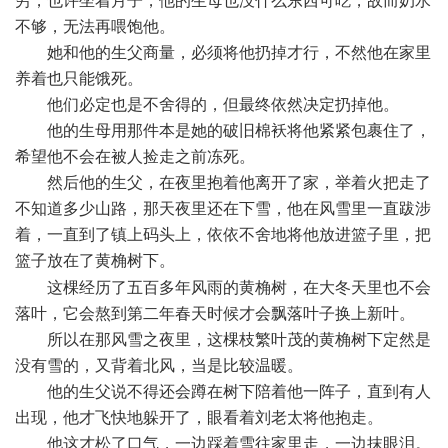
穷，也许坐着月子，他的生母也没什么东西可吃，故而奶水
不够，无法再喂饱他。
她和他的生父商量，必须将他扔掉才行，不然他在家里
养着也只能饿死。
他们必定也是不舍得的，但最终依然决定扔掉他。
他的生母用那件本是她的破旧棉袄将他紧紧包裹住了，
希望他不会在被人捡走之前冻死。
然后他的生父，在夜里抱着他离开了家，举着火把走了
不知道多少山路，那天夜里还在下雪，他在风雪里一直跋涉
着，一直到了镇上码头上，依依不舍地将他放进篮子里，把
篮子放在了黄桷树下。
* e p# [ {4 V; b$ ^
这棵经历了五百多年风雨的黄桷树，在大冬天里也不会
落叶，它会熬到第二年春天时候才会飘落叶子换上新叶。
所以在那风雪之夜里，这棵枝繁叶茂的黄桷树下定然是
没有雪的，又背着北风，当是比较温暖。
他的生父说不得还会蹲在树下陪着他一阵子，直到有人
出现，他才飞快地躲开了，眼看着刘老太将他抱走。
他这才松了口气，一边踩着雪往家里走，一边抹眼泪。
'