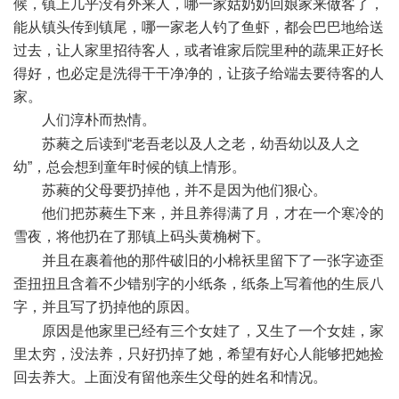
候，镇上几乎没有外来人，哪一家姑奶奶回娘家来做客了，
能从镇头传到镇尾，哪一家老人钓了鱼虾，都会巴巴地给送
过去，让人家里招待客人，或者谁家后院里种的蔬果正好长
得好，也必定是洗得干干净净的，让孩子给端去要待客的人
家。
人们淳朴而热情。
. ]4 z0 Y5 S5 `+ }1 Q3 j, Q9 f2 {
苏蕤之后读到“老吾老以及人之老，幼吾幼以及人之
幼”，总会想到童年时候的镇上情形。
苏蕤的父母要扔掉他，并不是因为他们狠心。
他们把苏蕤生下来，并且养得满了月，才在一个寒冷的
雪夜，将他扔在了那镇上码头黄桷树下。
/ n% t. A T" y) ]% u
并且在裹着他的那件破旧的小棉袄里留下了一张字迹歪
歪扭扭且含着不少错别字的小纸条，纸条上写着他的生辰八
字，并且写了扔掉他的原因。
7 C1 }3 h6 f/ A
原因是他家里已经有三个女娃了，又生了一个女娃，家
里太穷，没法养，只好扔掉了她，希望有好心人能够把她捡
回去养大。上面没有留他亲生父母的姓名和情况。
' G6 @0 X3