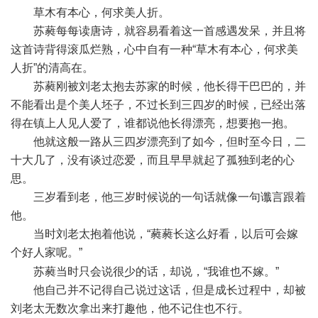
草木有本心，何求美人折。
苏蕤每每读唐诗，就容易看着这一首感遇发呆，并且将
这首诗背得滚瓜烂熟，心中自有一种“草木有本心，何求美
人折”的清高在。
苏蕤刚被刘老太抱去苏家的时候，他长得干巴巴的，并
不能看出是个美人坯子，不过长到三四岁的时候，已经出落
得在镇上人见人爱了，谁都说他长得漂亮，想要抱一抱。
他就这般一路从三四岁漂亮到了如今，但时至今日，二
十大几了，没有谈过恋爱，而且早早就起了孤独到老的心
思。
三岁看到老，他三岁时候说的一句话就像一句谶言跟着
他。
当时刘老太抱着他说，“蕤蕤长这么好看，以后可会嫁
个好人家呢。”
! {( B7 i: M( j/ L
苏蕤当时只会说很少的话，却说，“我谁也不嫁。”
他自己并不记得自己说过这话，但是成长过程中，却被
刘老太无数次拿出来打趣他，他不记住也不行。