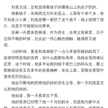
U5 C" `2 U4 p! {( `
刘老太说，定然是绕着镇子的哪座山上的农户扔的。
绕着镇子，东南西北方向全是山，上面有十来个乡，有
不知多少人家，到底是哪一家扔了这个孩子，镇上猜测了很
久，但是不可能猜出结果来。
. t2 G7 i+ X$ u9 |6 Z! |
苏蕤一向爱多愁善感，作为养女，在养父母家里，日子
过得不顺的时候，总会起一些心酸的感触，敏感而又倔
强。
" R# ~, {% l; Z" L$ ?$ s# _
小的时候，要是和弟弟闹了一点小矛盾而被妈妈骂了，
或者明明是他的东西，却什么都要给弟弟，他就会觉得难以
忍受，这个时候，他多半会跑到镇子尾巴上的码头去，爬上
那株据说有五百多年的老黄桷树，坐在上面，望着在黄昏中
显得苍茫的远山。
他会不断地构想将他扔掉的亲生父母，那一天到底是怎
么把他扔掉的。
0 H3 r! L- e# {
他知道，那一天夜里在下雪。
他的母亲已经喂了他一个月的奶水，但是因为家中太