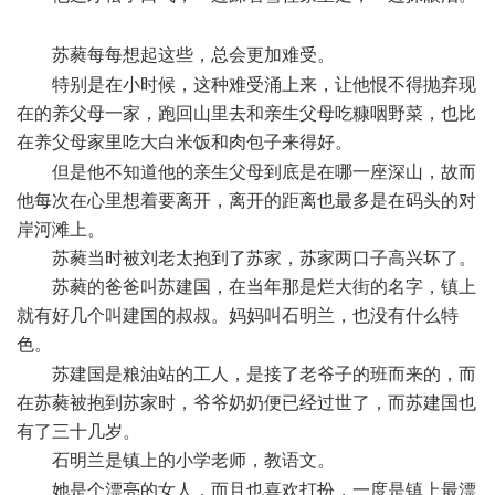
]+ J9 y. o& z. U8 ?
苏蕤每每想起这些，总会更加难受。
" O" k2 O2 J! v9 x
特别是在小时候，这种难受涌上来，让他恨不得抛弃现
在的养父母一家，跑回山里去和亲生父母吃糠咽野菜，也比
在养父母家里吃大白米饭和肉包子来得好。
6 E- _% a7 d8 \0 N
但是他不知道他的亲生父母到底是在哪一座深山，故而
他每次在心里想着要离开，离开的距离也最多是在码头的对
岸河滩上。
苏蕤当时被刘老太抱到了苏家，苏家两口子高兴坏了。
苏蕤的爸爸叫苏建国，在当年那是烂大街的名字，镇上
就有好几个叫建国的叔叔。妈妈叫石明兰，也没有什么特
色。
" p/ j$ r+ C1 B. [# L2 H4 h( @
苏建国是粮油站的工人，是接了老爷子的班而来的，而
在苏蕤被抱到苏家时，爷爷奶奶便已经过世了，而苏建国也
有了三十几岁。
石明兰是镇上的小学老师，教语文。
6 [$ z# E" `% D, S
她是个漂亮的女人，而且也喜欢打扮，一度是镇上最漂