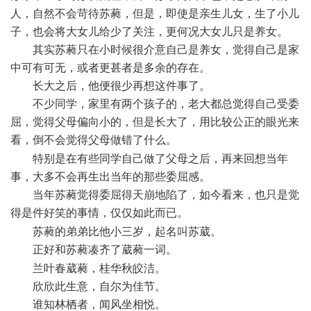
人，自然不会苛待苏蕤，但是，即使是亲生儿女，生了小儿
子，也会将大女儿给少了关注，更何况大女儿只是养女。
其实苏蕤只在小时候很介意自己是养女，觉得自己是家
中可有可无，或者更甚者是多余的存在。
长大之后，他便很少再想这件事了。
不少同学，家里有两个孩子的，老大都总觉得自己受委
屈，觉得父母偏向小的，但是长大了，用比较公正的眼光来
看，倒不会觉得父母做错了什么。
& \ o8 |4 H0 R1 Q, N. q' u5 Y
特别是在有些同学自己做了父母之后，再来回想当年
事，大多不会再生出当年的那些委屈感。
当年苏蕤觉得委屈得天崩地陷了，如今看来，也只是觉
得是件好笑的事情，仅仅如此而已。
5 b+ A8 ]9 B) E' A
苏蕤的弟弟比他小三岁，起名叫苏葳。
正好和苏蕤凑齐了葳蕤一词。
u7 O B$ G* ^' Q8 k8 f
兰叶春葳蕤，桂华秋皎洁。
欣欣此生意，自尔为佳节。
谁知林栖者，闻风坐相悦。
% w# W7 h* p# ], U, o6 _0 f