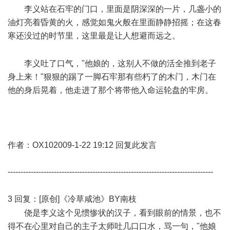
李义站在石牢的门口，里面是阴深深的一片，几盏小的
油灯亮着昏黄的火，感觉如鬼火般在里面静静招摇；在这春
寒还没过的时节里，这里最是让人想避而远之。
. s3 ]3 `8 i2 m*
o s4 @5 k1 I$ O
李义吐了口气，"他娘的，这别人不做的活全推到老子
身上来！"狠狠的踢了一脚石牢那有些朽了的木门，木门在
他的身后晃着，他走进了那个将带他入命运轮盘的牢房。
)
G& ^ f4 |4 l5 ], @$ `
* B1 k) i" Y* \+ _: V6 P
作者：OX102009-1-22 19:12 回复此发言
--------------------------------------------------------------------------------
b- s* j3 f9 Z. G9 f; G
3 回复：[原创]《冷草咸池》BY南枝
: c7 M v+ q6 M
侥是李义这个见惯惨状的汉子，看到眼前的情景，也不
得不在心里对自己的主子太师吐几口口水，骂一句，"他娘