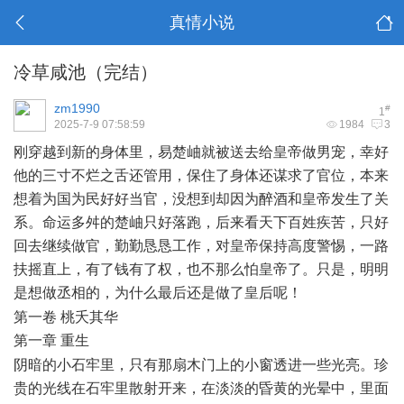
真情小说
冷草咸池（完结）
zm1990
#
1
2025-7-9 07:58:59
1984
3
刚穿越到新的身体里，易楚岫就被送去给皇帝做男宠，幸好
他的三寸不烂之舌还管用，保住了身体还谋求了官位，本来
想着为国为民好好当官，没想到却因为醉酒和皇帝发生了关
系。命运多舛的楚岫只好落跑，后来看天下百姓疾苦，只好
回去继续做官，勤勤恳恳工作，对皇帝保持高度警惕，一路
扶摇直上，有了钱有了权，也不那么怕皇帝了。只是，明明
是想做丞相的，为什么最后还是做了皇后呢！
; }" R4 P$ f9 O
第一卷 桃夭其华
第一章 重生
% w+ f; i4 ^' t6 S! e
阴暗的小石牢里，只有那扇木门上的小窗透进一些光亮。珍
贵的光线在石牢里散射开来，在淡淡的昏黄的光晕中，里面