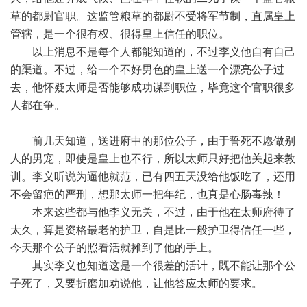
草的都尉官职。这监管粮草的都尉不受将军节制，直属皇上
管辖，是一个很有权、很得皇上信任的职位。
以上消息不是每个人都能知道的，不过李义他自有自己
的渠道。不过，给一个不好男色的皇上送一个漂亮公子过
去，他怀疑太师是否能够成功谋到职位，毕竟这个官职很多
人都在争。
前几天知道，送进府中的那位公子，由于誓死不愿做别
人的男宠，即使是皇上也不行，所以太师只好把他关起来教
训。李义听说为逼他就范，已有四五天没给他饭吃了，还用
不会留疤的严刑，想那太师一把年纪，也真是心肠毒辣！
本来这些都与他李义无关，不过，由于他在太师府待了
太久，算是资格最老的护卫，自是比一般护卫得信任一些，
今天那个公子的照看活就摊到了他的手上。
其实李义也知道这是一个很差的活计，既不能让那个公
子死了，又要折磨加劝说他，让他答应太师的要求。