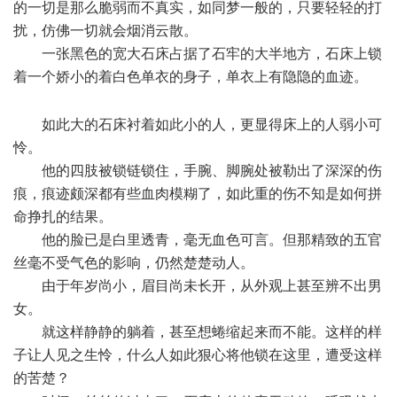
的一切是那么脆弱而不真实，如同梦一般的，只要轻轻的打
扰，仿佛一切就会烟消云散。
一张黑色的宽大石床占据了石牢的大半地方，石床上锁
着一个娇小的着白色单衣的身子，单衣上有隐隐的血迹。
. |!
W/ }6 Q" S& }% j1 |9 {
如此大的石床衬着如此小的人，更显得床上的人弱小可
怜。
他的四肢被锁链锁住，手腕、脚腕处被勒出了深深的伤
痕，痕迹颇深都有些血肉模糊了，如此重的伤不知是如何拼
命挣扎的结果。
他的脸已是白里透青，毫无血色可言。但那精致的五官
丝毫不受气色的影响，仍然楚楚动人。
由于年岁尚小，眉目尚未长开，从外观上甚至辨不出男
女。
就这样静静的躺着，甚至想蜷缩起来而不能。这样的样
子让人见之生怜，什么人如此狠心将他锁在这里，遭受这样
的苦楚？
' c+ k1 @) c; M! V