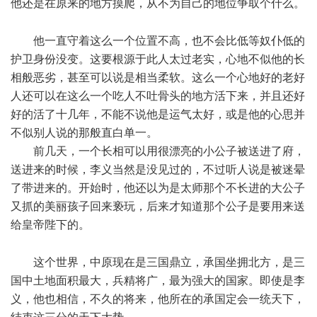
他还是在原来的地方摸爬，从不为自己的地位争取个什么。
$ N) x$ w9 [& ^! _% r
他一直守着这么一个位置不高，也不会比低等奴仆低的
护卫身份没变。这要根源于此人太过老实，心地不似他的长
相般恶劣，甚至可以说是相当柔软。这么一个心地好的老好
人还可以在这么一个吃人不吐骨头的地方活下来，并且还好
好的活了十几年，不能不说他是运气太好，或是他的心思并
不似别人说的那般直白单一。
前几天，一个长相可以用很漂亮的小公子被送进了府，
送进来的时候，李义当然是没见过的，不过听人说是被迷晕
了带进来的。开始时，他还以为是太师那个不长进的大公子
又抓的美丽孩子回来亵玩，后来才知道那个公子是要用来送
给皇帝陛下的。
Q6 i" c! n# B8 ^/ d% J
这个世界，中原现在是三国鼎立，承国坐拥北方，是三
国中土地面积最大，兵精将广，最为强大的国家。即使是李
义，他也相信，不久的将来，他所在的承国定会一统天下，