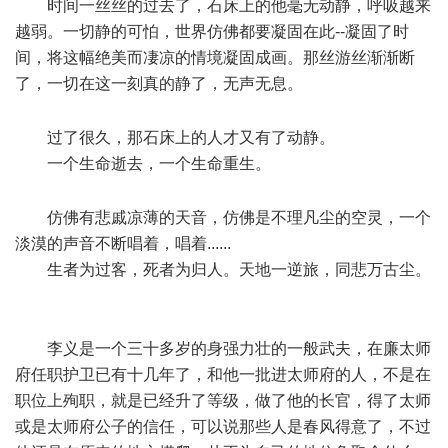
时间一丝丝的过去了，石床上的他毫无动静，呼吸越来
越弱。一切静的可怕，世界仿佛都要凝固在此--凝固了时
间，将这幅绝美而凄凉的情境凝固成画。那丝游丝渐渐断
了，一切在这一刻真的静了，无声无息。
0 U2 [1 u1 D0 C5 S
/ G A! p+ r- |/ q6 p
过了很久，那石床上的人才又有了动静。
一个生命逝去，一个生命重生。
, q, K9 J; [" F3 L# R8 v
, K+ a& e! F9 J: Q" ~* Y' n
仿佛有悲戚凉薄的天音，仿佛是不理凡尘的空灵，一个
淡漠的声音不断唱着，唱着......
生者为过客，死者为归人。天地一逆旅，同悲万古尘。
! E! _/ c- C2 Y" W3 g7 w) L5 y& g
李义是一个三十多岁的身强力壮的一般武夫，在廉太师
府任职护卫已有十几年了，和他一批进太师府的人，不是在
职位上殉职，就是已经升了等级，做了他的长官，得了太师
或是太师府公子的信任，可以说那些人是春风得意了，不过