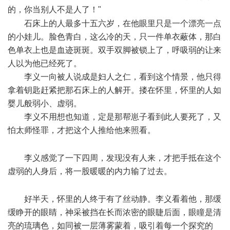
的，你当别人不是人了！"
) b+ B; f: t( l% a
石床上的人最多十五六岁，在他眼里只是一个漂亮一点
的小娃儿。脸色青白，这么冷的天，只一件单衣蔽体，那白
色单衣上也是血迹斑斑。双手双脚被锁上了，呼吸弱的让来
人以为他已经死了。
李义一向被人说成是妇人之仁，看到这个情景，他只得
拿着钥匙赶紧把那石床上的人解开。搂在怀里，怀里的人如
婴儿般弱小、虚弱。
李义不用想也知道，定是那帮崽子看到此人要死了，又
怕太师怪罪，才把这个人推给他来照看。
- s; B: o: d3 _+ p* D2 c'
E8 a+ N- {5 r9 h
李义感觉了一下四周，发现没有人来，才把手抵在这个
虚弱的人身后，将一股暖暖的内力输了过去。
+ Y3 R X1 j9 K%
q& d: P1 A
好半天，怀里的人终于有了丝动静。李义看着他，那缓
缓睁开的眼睛，神采被挡在长而浓密的眼睫后面，眼瞳是清
亮的琉璃色，如同被一层薄雾蒙着，吸引着每一个探究的