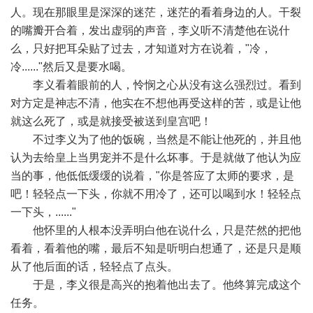
人。现在那眼里是深深的迷茫，迷茫的看着身边的人。干裂
的嘴瓣开合着，发出虚弱的声音，李义听不清楚他在说什
么，只好把耳朵贴了过去，才知道对方在说着，"冷，
冷......"然后又是要水喝。
李义看着眼前的人，怜悯之心从没有这么强烈过。看到
对方定是神志不清，他实在不想他再受这样的苦，或是让他
就这么死了，或是就接受被送到皇宫吧！
不过李义为了他的饭碗，当然是不能让他死的，并且他
认为去给皇上当男宠并不是什么坏事。于是就做了他认为应
当的事，他低低缓缓的说着，"你是答应了太师的要求，是
吧！轻轻点一下头，你就不用冷了，还可以喝到水！轻轻点
一下头，......"
他怀里的人根本没弄明白他在说什么，只是茫然的把他
看着，看着他的嘴，最后不知是听明白想通了，还是只是顺
从了他后面的话，轻轻点了点头。
于是，李义很是高兴的抱着他出去了。他终算完成这个
任务。
5 u/ j1 \, p6 e6 Q$ m7 x$ r y5 r