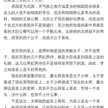
结束这三分的天下大势。
承国是为北国，天气较之南方温柔乡的锦国恶劣很多，
这儿的人也不如锦国好享乐，也没有锦国那么多享乐的花
样。锦国的王侯公卿，大臣公子现在都好玩男色，但是这些
个在北方的承国并不是很盛行，至少他所知道的家中养着娈
童的大臣公卿可以用一个手数出来。太师府的太师就不好男
色，府里的四个公子，也就大公子喜欢。
$ ?# A3 q7 n% i
9 l3 `0 L; _7 L7 S3 u6 R: n
皇宫里的皇上，选秀时都是选的美貌女子，并不选男
子。现在宫里的几个男妃男侍，都是大臣或是别国皇上送的
礼物，这几位男妃男侍也不是很得皇帝陛下的宠。由此，李
义知道皇上是不好男色的。
现在的承国重武轻文，廉太师原来是太子少师，太子登
基成了现在英明的皇上，太子少师便成了现在的太师。廉太
师说是皇上的老师，其实不怎么得皇上喜欢，空得一个名
头，没什么权，也管不上什么事。
# P( B4 f. L0 m8 b8 A
于是这次，太师就想趁皇上寿辰，为皇上送去一个美
人，给他还算成气候、已在军中任职的二儿子谋一个监管粮