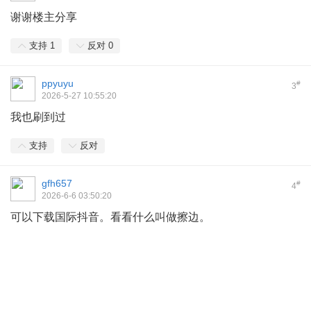
谢谢楼主分享
支持
1
反对
0
ppyuyu
#
3
2026-5-27 10:55:20
我也刷到过
支持
反对
gfh657
#
4
2026-6-6 03:50:20
可以下载国际抖音。看看什么叫做擦边。
* A, L% B+ {2 H& z! X-
V0 a
7 c; Q+ Z* [/ ?# [2 A6 m
7 f: q/ T% \4 `" W3 q% Q- L
: L& B3 m' D* k2 j3 D