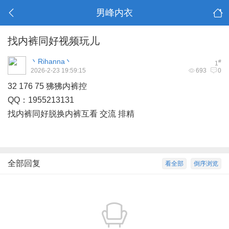
男峰内衣
找内裤同好视频玩儿
丶Rihanna丶
#
1
2026-2-23 19:59:15
693
0
32 176 75 狒狒内裤控
+ X& p& [- y* p! l& A) |" _* i
QQ：1955213131
% u# A8 ]1 N8 x* t* t
找内裤同好脱换内裤互看 交流 排精
全部回复
看全部
倒序浏览