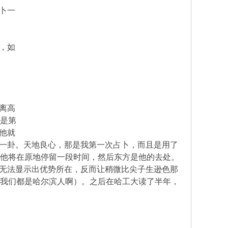
卜一
，如
离高
都是第
他就
一卦。天地良心，那是我第一次占卜，而且是用了
，他将在原地停留一段时间，然后东方是他的去处。
无法显示出优势所在，反而让稍微比尖子生逊色那
（我们都是哈尔滨人啊）。之后在哈工大读了半年，
k, o( C. ^7 g% Q