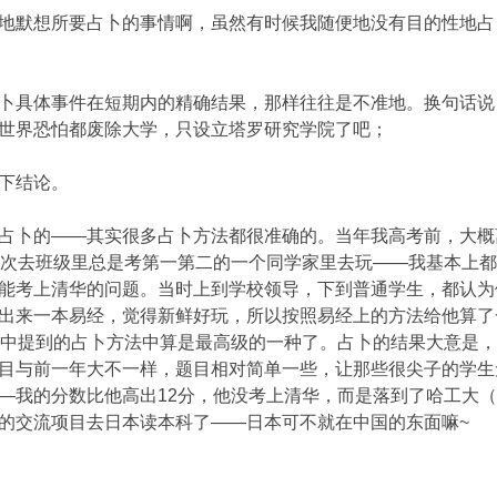
地默想所要占卜的事情啊，虽然有时候我随便地没有目的性地占
$ }; ]1 q' O% `# A) i
卜具体事件在短期内的精确结果，那样往往是不准地。换句话说
世界恐怕都废除大学，只设立塔罗研究学院了吧；
下结论。
1 Z9 m! w6 V0 Q6 I R$ p6 ]" W8 [
占卜的——其实很多占卜方法都很准确的。当年我高考前，大概
一次去班级里总是考第一第二的一个同学家里去玩——我基本上
能考上清华的问题。当时上到学校领导，下到普通学生，都认为
出来一本易经，觉得新鲜好玩，所以按照易经上的方法给他算了
经中提到的占卜方法中算是最高级的一种了。占卜的结果大意是
目与前一年大不一样，题目相对简单一些，让那些很尖子的学生
—我的分数比他高出12分，他没考上清华，而是落到了哈工大
的交流项目去日本读本科了——日本可不就在中国的东面嘛~
# \! 