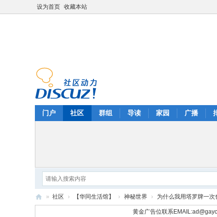
设为首页
收藏本站
门户
社区
群组
导读
家园
广播
»
社区
›
【华同生活馆】
›
神秘世界
›
为什么我用塔罗牌一次也不
华
黄金广告位联系EMAIL:
ad@gayc