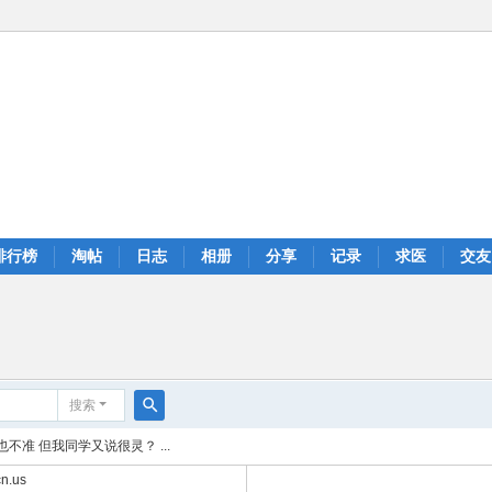
排行榜
淘帖
日志
相册
分享
记录
求医
交友
搜索
搜
准 但我同学又说很灵？ ...
索
n.us