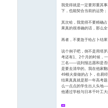
我觉得就是一定要郑重其事
下，也能契合当前的运势；
. A6 i( p+ h% i: a
其次哈，我觉得不要精确占
果真的很准确的话，那么全
再者，不要急于给占卜结果
说个例子吧，倒不是用塔罗
考还有1、2个月的时候，
三名——说到报志愿和是否
是要去清华的。我在他家翻
49根火柴做的占卜，在易
结果真真就是那一年高考题
么一点点的学生出人头地—
他通过学校与日本千叶工大