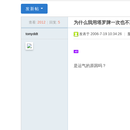
同
发新帖
|
华
为什么我用塔罗牌一次也不
查看:
2012
|
回复:
5
同
tonyddt
发表于 2006-7-19 10:34:26
|
社
区
|
华
是运气的原因吗？
人
同
志
|
华
人
同