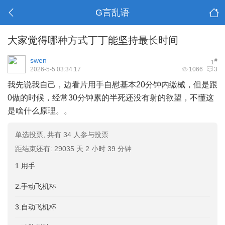
G言乱语
大家觉得哪种方式丁丁能坚持最长时间
swen
#
1
2026-5-5 03:34:17
1066
3
我先说我自己，边看片用手自慰基本20分钟内缴械，但是跟
0做的时候，经常30分钟累的半死还没有射的欲望，不懂这
是啥什么原理。。
单选投票, 共有 34 人参与投票
距结束还有: 29035 天 2 小时 39 分钟
1.用手
2.手动飞机杯
3.自动飞机杯