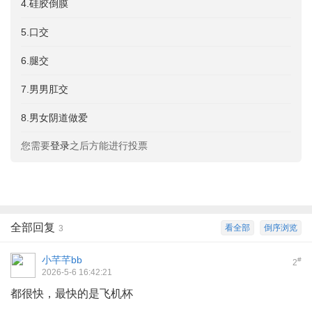
4.硅胶倒膜
5.口交
6.腿交
7.男男肛交
8.男女阴道做爱
您需要
登录
之后方能进行投票
全部回复
看全部
倒序浏览
3
小芊芊bb
#
2
2026-5-6 16:42:21
都很快，最快的是飞机杯