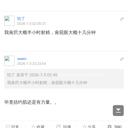
怕了
#
3
2026-7-3 02:45:37
我肏屄大概半小时射精，肏屁眼大概十几分钟
swen
#
4
2026-7-3 23:23:54
怕了 发表于 2026-7-3 02:45
' T% Y. x2 J, z( s% A9 M0 V% K
我肏屄大概半小时射精，肏屁眼大概十几分钟
3 K+ p7 ?/ N9 _: N9 @6 D
毕竟括约肌还是有力量。。
回复
收藏
转播
分享
淘帖