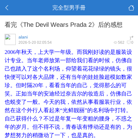
完全型男手冊
看完《The Devil Wears Prada 2》后的感想
alani
#
1
2026-5-20 02:05:54
562
0
2006年秋天，上大学一年级。而我刚好读的是服装设
计专业。当年老师放第一部给我们看的时候，仿佛自
己也踏入了这个名利场，仰望着花花绿绿的镜头，很
快便可以对各大品牌，还有当年的娃娃脸超模如数家
珍。但时隔20年，看看当年的自己，觉得那么的可
笑。正如当年的安迪经过奈吉尔的妆造后，仿佛自己
也蜕变了一般。今天的我，依然从事着服装行业，依
然在这个外行人看起来“光鲜靓丽”的名利场中打转。
自己获得什么？不过是年复一年变粗的腰身，不惑之
年的岁月。但不得不说，青春该有悸动还是有的，为
梦想努力的稍微动了一下，也是真的。
! x5 i9 D( v3 Z$ @- X!