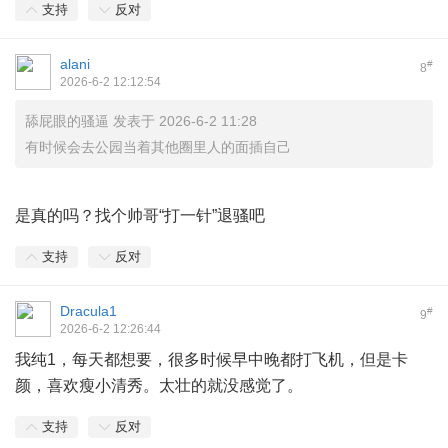
支持
反对
alani
#
8
2026-6-2 12:12:54
舔屁眼的骚逼 发表于 2026-6-2 11:28
有时候会去公园当着其他圈里人的面插自己
) p* |" E3 g9 y2 x8 H
是真的吗？找个帅哥“打一针”退骚吧
支持
反对
Dracula1
#
9
2026-6-2 12:26:44
我纯1，每天都想要，很多时候早中晚都打飞机，但是卡
颜，喜欢瘦小清秀。太壮的就没感觉了。
支持
反对