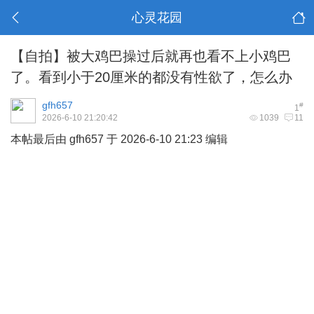
心灵花园
【自拍】被大鸡巴操过后就再也看不上小鸡巴
了。看到小于20厘米的都没有性欲了，怎么办
gfh657
#
1
2026-6-10 21:20:42
1039
11
本帖最后由 gfh657 于 2026-6-10 21:23 编辑
: ~5 w0 e( o: K6 I4 T2 I" Q
+ |, g% t$ j( k* b; u ?& s9 T8 y
# v- j" k, A& |0 G9 p! H- I