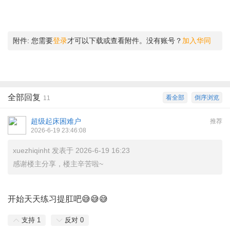
附件:
您需要
登录
才可以下载或查看附件。没有账号？
加入华同
全部回复
看全部
倒序浏览
11
超级起床困难户
推荐
2026-6-19 23:46:08
xuezhiqinht 发表于 2026-6-19 16:23
感谢楼主分享，楼主辛苦啦~
# b4 d1 W' ~6 S @8 j7 K
开始天天练习提肛吧😅😅😅
支持
1
反对
0