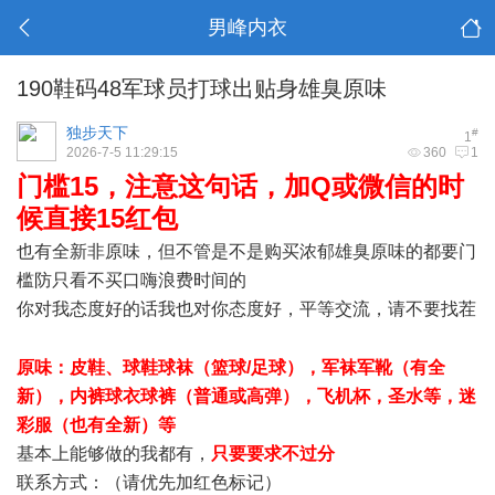
男峰内衣
190鞋码48军球员打球出贴身雄臭原味
独步天下
#
1
2026-7-5 11:29:15
360
1
门槛15，注意这句话，加Q或微信的时
候直接15红包
6 r5 Z6 ~ L7 A5 d8 ?
也有全新非原味，但不管是不是购买浓郁雄臭原味的都要门
槛防只看不买口嗨浪费时间的
你对我态度好的话我也对你态度好，平等交流，请不要找茬
7 ^3 U' `" G. z7 Q
原味：皮鞋、球鞋球袜（篮球/足球），军袜军靴（有全
新），内裤球衣球裤（普通或高弹），飞机杯，圣水等，迷
彩服（也有全新）等
基本上能够做的我都有，
只要要求不过分
联系方式：（请优先加红色标记）