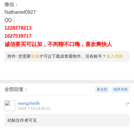
微信：
Nathaniel0927
QQ：
' @& k! N4 y7 J# }8 O
1228778213
7 ?7 ?, t4 B1 p2 N4 o- K0 r
1627539717
) `6 ?% r! ^8 Z9 q% y' f
诚信要买可以加，不闲聊不口嗨，喜欢爽快人
附件:
您需要
登录
才可以下载或查看附件。没有账号？
加入华同
全部回复
看全部
倒序浏览
1
wangzhe06
#
2
2026-7-14 14:43:15
此帖仅作者可见