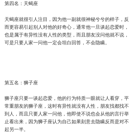
第四名：天蝎座
, f2 v8 r, ]5 t3 k8 G
天蝎座就很引人注目，因为他一副就很神秘兮兮的样子，反
而更容易引起别人对他的好奇心，通常他一旦谈起恋爱时，
也是属于有异性没有人性的类型，而且朋友没问他就不说，
可是只要人家一问他一定会坦白回答，不会隐瞒。
/ F/ P9 j. D!
i9 h; h- n) W
: T7 V1 g- `& o7 U+ o; g' o+ u- l
" f" o5 e/ l( g2 W. Z6 m0 z( a
第五名：狮子座
狮子座只要一谈起恋爱，他的行为特质一眼就让人看穿，平
常重朋友的狮子座，这时有异性就没有人性，朋友找都找不
到人，而且只要人家一问他，他即使不说也会从他的言行举
止看出来，因为狮子座认为自己如果刻意去隐瞒反而是对不
起另一半。