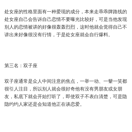
# h9 u( n- z$ U. N
处女座的性格里面有一种爱现的成分，本来走乖乖牌路线的
处女座自己会告诉自己恋情不要曝光比较好，可是当他发现
别人的恋情被讲的好像很轰轰烈烈，这时他就会觉得自己不
讲出来好像很没有行情，于是处女座就会自行爆料。
# c; J7 C4 K1 C: S* |6 J3 w+ R
第三名：双子座
) h. L; m5 |* i; p7 C! B
双子座通常是众人中间注意的焦点，一举一动、一颦一笑都
很引人注目，所以别人就会很好奇他有没有男朋友或女朋
友，私底下就会开始打听了，即使双子不表白清楚，可是隐
隐约约人家还是会知道他正在谈恋爱。
! G2 y, E3 F1 x/ w$ ]; T; T
6 Y. C* l3 P9 ^; B7 H7 [3 R& b