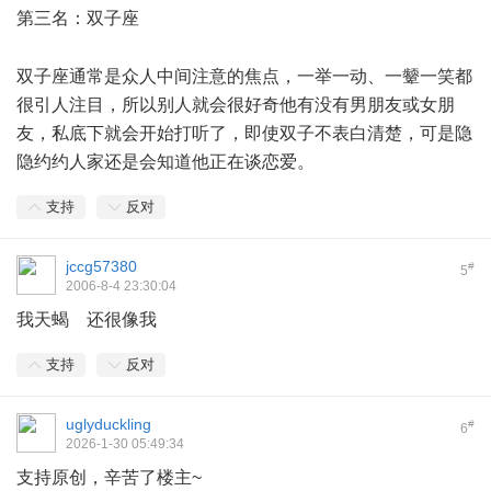
第三名：双子座
# c5 `' C% {4 C7 `
双子座通常是众人中间注意的焦点，一举一动、一颦一笑都
很引人注目，所以别人就会很好奇他有没有男朋友或女朋
友，私底下就会开始打听了，即使双子不表白清楚，可是隐
隐约约人家还是会知道他正在谈恋爱。
支持
反对
jccg57380
#
5
2006-8-4 23:30:04
我天蝎 还很像我
支持
反对
uglyduckling
#
6
2026-1-30 05:49:34
支持原创，辛苦了楼主~