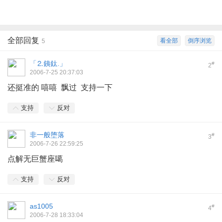
全部回复
看全部
倒序浏览
5
「⒉銕鈦.」
#
2
2006-7-25 20:37:03
还挺准的 嘻嘻 飘过 支持一下
支持
反对
非一般堕落
#
3
2006-7-26 22:59:25
点解无巨蟹座噶
支持
反对
as1005
#
4
2006-7-28 18:33:04