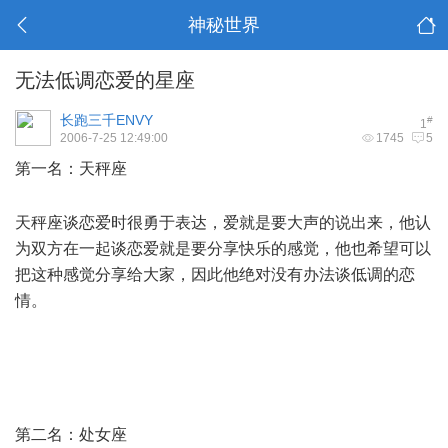
神秘世界
无法低调恋爱的星座
长跑三千ENVY
#
1
2006-7-25 12:49:00
1745
5
第一名：天秤座
% ~3 o Q, I& X# y- x8 D
. K8 c6 [, i# ~
天秤座谈恋爱时很勇于表达，爱就是要大声的说出来，他认
为双方在一起谈恋爱就是要分享快乐的感觉，他也希望可以
把这种感觉分享给大家，因此他绝对没有办法谈低调的恋
情。
( G9 L3 ^7 K# R6 Q4 `
- v& v5 ?' }" j& G4 R+ [3 D
) t9 z+ [. @& R$ H
t$ G( p% `1 ]6 }
第二名：处女座