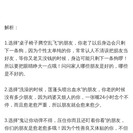
* Z' ]; S# n: S( M7 L
解析：
1.选择“桌子椅子腾空乱飞”的朋友，你老了以后身边会只剩
下一条狗，因为个性太单纯的你，常常认人不清误把损友当
好友，等你又老又没钱的时候，身边可能只剩下一条狗啰！
所以要把眼睛睁大一点哦！问问家人哪些朋友是好的，哪些
是不好的。
. R/ }( l+ V e- i' ] ]
2.选择“洗澡的时候，莲蓬头喷出血水”的朋友，你老的时候
没有多少朋友，因为鸡婆又烦人的你，一张嘴24小时念个不
停，而且愈老愈严重，所以朋友就会愈来愈少。
3.选择“鬼让你动弹不得，压住你而且还盯着你看”的朋友，
你们的朋友是愈老愈多哦！因为个性善良又体贴的你，不但