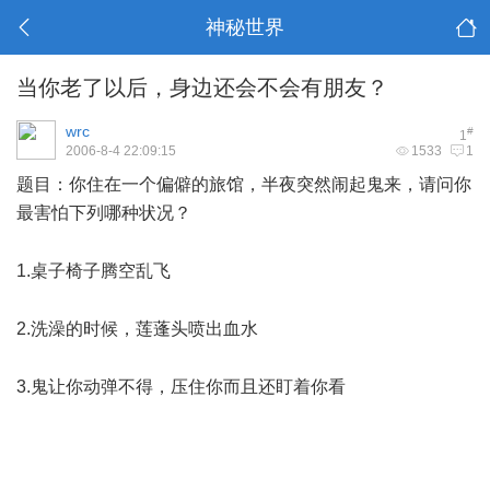
神秘世界
当你老了以后，身边还会不会有朋友？
wrc
#
1
2006-8-4 22:09:15
1533
1
题目：你住在一个偏僻的旅馆，半夜突然闹起鬼来，请问你
最害怕下列哪种状况？
( H$ h q/ D) ?3 y9 b6 a. O) ]
1.桌子椅子腾空乱飞
" U. L2 ]! f5 {4 n9 M( w
2.洗澡的时候，莲蓬头喷出血水
* H5 Y, {. w5 p C9 @0 v+ }
3.鬼让你动弹不得，压住你而且还盯着你看
& t' t' x! m; E) i w% B2
f+ D
3 H3 Y6 n' u/ Y" i8 V3 P
9 L1 A0 N$ @3 g( h. a6 U ]