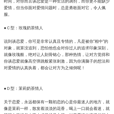
时间，对你而言谈恋爱是一种生活的调剂，而你更不能缺少
爱情，但当你面对爱情问题时，总是勇敢面对它，令人佩
服。
6 B! M) @3 R7 V8 ]
●Ｃ型：玫瑰奶茶情人
- f9 h% _! u) b
说到谈恋爱，你可是非常认真且专情的，凡是被你”相中”的
对象，就算没追到，恐怕他也会对你过人的追求印象深刻，
就像玫瑰般，绝对让人刻骨铭心，那种热情，让对方觉得和
你谈恋爱就像高空弹跳般紧张刺激，因为你满脑子的想法和
对爱情的认真执着，都会让对方为之倾倒呢！
0 T6 U& L% M k3
I# f+ q* t6 r
1 ~) l* k$ p% o ~8 @5 q3 d# H
●Ｄ型：茉莉奶茶情人
6 ?4 L. d- u$ l" J+ m9 I0 ^0 B
关于恋爱，永远都保有一颗初恋的心是你最迷人的地方，就
像是茉莉一样，散发着淡淡的花香，喝上一口就会着迷，就