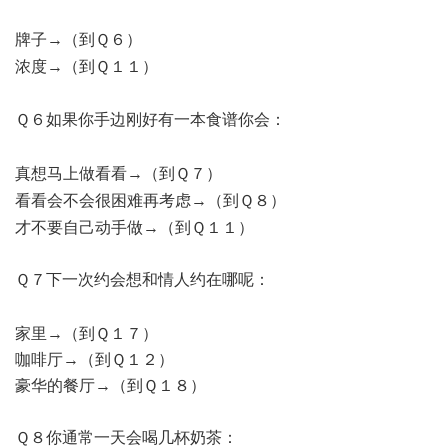
牌子→（到Ｑ６）
3 O/ X9 V8 O" w0 ^( ~! i6 {
浓度→（到Ｑ１１）
% y# R, ]. ^! l+ D O
Ｑ６如果你手边刚好有一本食谱你会：
1 t% m0 o" {& J1 H
* C1 U) S. o1 w; t8 O
真想马上做看看→（到Ｑ７）
% U- e1 x- R! t. F' f" C
看看会不会很困难再考虑→（到Ｑ８）
) m- h S% N, z3 v' ]' C
才不要自己动手做→（到Ｑ１１）
Ｑ７下一次约会想和情人约在哪呢：
7 r* z& w) x# I" G: {/ C
% }2 q: {% a O& P
家里→（到Ｑ１７）
咖啡厅→（到Ｑ１２）
豪华的餐厅→（到Ｑ１８）
Ｑ８你通常一天会喝几杯奶茶：