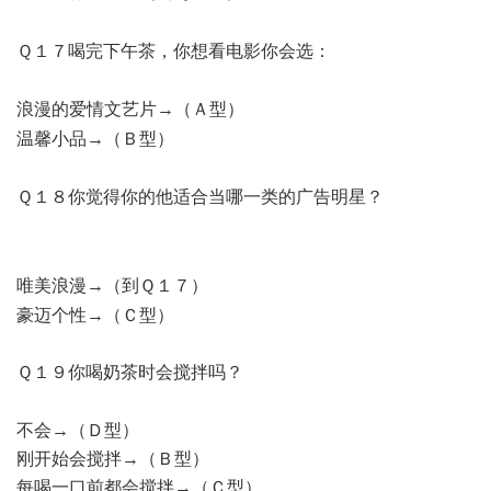
7 _. c, [% d- K# K3 M7 w4 S1 Q4 n
Ｑ１７喝完下午茶，你想看电影你会选：
5 d% J# I1 d- N9 q, a( J
浪漫的爱情文艺片→（Ａ型）
( ]+ p4 N( `( v5 j! J
温馨小品→（Ｂ型）
+ G" A* Q9 ?0 P
Ｑ１８你觉得你的他适合当哪一类的广告明星？
. o* ~# P; F( t!
O5 k' |( n
8 \* K r; \$ z
唯美浪漫→（到Ｑ１７）
% x7 _# m8 Q/ b I
豪迈个性→（Ｃ型）
Ｑ１９你喝奶茶时会搅拌吗？
) c8 Q9 Q' U7 `8 C1 z: {
不会→（Ｄ型）
刚开始会搅拌→（Ｂ型）
每喝一口前都会搅拌→（Ｃ型）