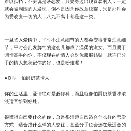
难以抵挡，不要说是谈恋爱，只要身边出现喜欢的人，一定
就会被周围的人发现，倒不是因为你故意炫耀，只是那种会
为爱改变一切的人，八九不离十都是这一类。
* ~! T0 `3 u8 |& ]0
Y0 k+ g2 M
一旦陷入爱情中，平时不注意细节的人都会变得非常注意细
节，平时会乱发脾气的这会儿都成了温柔的淑女。而且属于
调情高手的你，不仅现在的情人会对你服服贴贴，就连已分
手的情人想忘记你的好，也是粉难喔！
●Ｂ型：伯爵奶茶情人
# n: Q9 S X( [( f% \8 D0 q, f
6 x$ T F, `: l1 w! C, {' ?5 z/ h
你的生活里，爱情绝对是必修科，而且就像伯爵奶茶香味浓
淡适宜恰到好处。
$ Q( C( K2 J5 ?# R7 s/ L+ v
0 w B9 x v$ u: |) }' {
很懂得自己要什么的你，总是很清楚自己适合什么样的恋爱
方式，适合跟什么样的人交往，甚至分手也会选在最适合的