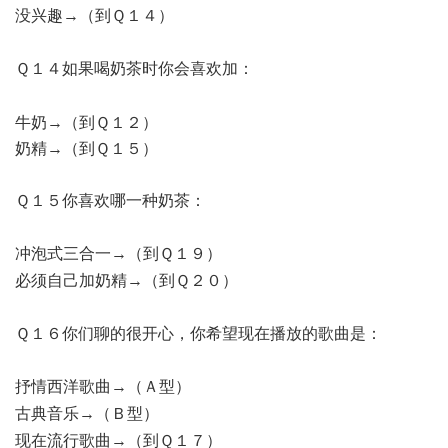
没兴趣→（到Ｑ１４）
7 x0 }: b$ D% C6 W( j
Ｑ１４如果喝奶茶时你会喜欢加：
0 E, _9 g, r4 C7 \
9 H# g" k9 J# C
牛奶→（到Ｑ１２）
奶精→（到Ｑ１５）
Ｑ１５你喜欢哪一种奶茶：
; `) n7 S! [+ ]& P7 e
冲泡式三合一→（到Ｑ１９）
% c) ~; x( q# V6 g
必须自己加奶精→（到Ｑ２０）
* x1 A5 H% ^ J ?
Ｑ１６你们聊的很开心，你希望现在播放的歌曲是：
5 c+ a! y' Z) Q1 F0 T* h: c0 M
抒情西洋歌曲→（Ａ型）
, Z' ~+ d s6 q! [2 v5 s
古典音乐→（Ｂ型）
5 Z) F! W# |, h! C
现在流行歌曲→（到Ｑ１７）
; L5 b# P8 k- I& j