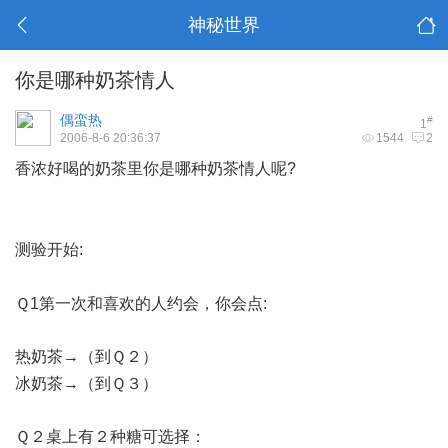
神秘世界
你是哪种奶茶情人
偶蛮热
#
1
2006-8-6 20:36:37
1544
2
香浓好喝的奶茶里你是哪种奶茶情人呢?
2 ~ \! o+ U$ H% |- U
1 e, W- f8 r+ j1 [8 v! Z
# U5 Z* u8 ?* e
测验开始:
& v9 a# U6 L) s3 {( ^
/ L$ M7 Z! }! Z7 m9 \0 l# |9 f
Ｑ1第一次和喜欢的人约会，你会点:
. F, p; g% U* [- U" q
热奶茶→（到Ｑ２）
6 n& Y+ ]: o" V6 x) z' r
冰奶茶→（到Ｑ３）
- w; Z2 a/ M2 l% y& L! v' i
Ｑ２桌上有２种糖可选择：
$ g% J$ S" D, o7 e6 Z) h, |