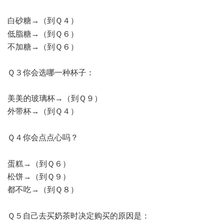
白砂糖→（到Ｑ４）
5 p' H7 g0 B/ \1 j- X( Y5 g
低脂糖→（到Ｑ６）
不加糖→（到Ｑ６）
Ｑ３你会选哪一种杯子：
美美的玻璃杯→（到Ｑ９）
外带杯→（到Ｑ４）
7 b/ G' a. D* o. w2 U( n
Ｑ４你会点点心吗？
' L `8 N X5 Y. w5 ~( `0 S. i
蛋糕→（到Ｑ６）
松饼→（到Ｑ９）
都不吃→（到Ｑ８）
4 F8 }7 [3 z/ c1 m. t
Ｑ５自己去买奶茶时决定购买的原因是：