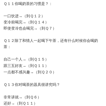
Ｑ１１你喝奶茶的习惯是？：
一口饮进→（到Ｑ１２）
变冷前喝完→（到Ｑ１４）
即使变冷也会喝完→（到Ｑ７）
Ｑ１２除了和情人一起喝下午茶，还有什么时候你会喝奶
茶：
" l9 W r5 D9 ~" y9 T/ v
自己一个人→（到Ｑ１５）
, ?* @' o9 j8 {7 u( O) ?: f' ?- ^
跟三五好友→（到Ｑ１１）
5 Y. U; X0 O, C2 l3 R' H
一点都不感兴趣→（到Ｑ２０）
/ ~& O% O3 o! M; D! N$ r
Ｑ１３你对喝茶的器具很讲究吗？
- D6 l( ^3 R8 d# S$ h
非常讲就→（到Ｑ６）
还好→（到Ｑ１１）
# c5 b- Q9 Z- A, U1 ]1 {" u