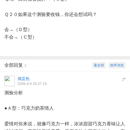
0 X# a, i* `: O* E
Ｑ２０如果这个测验要收钱，你还会想试吗？
会→（Ｄ型）
不会→（Ｃ型）
全部回复
看全部
倒序浏览
2
偶蛮热
#
2
2006-8-6 20:37:19
测验分析
5 E$ l+ Z0 K" N' S C5 \3 a
●Ａ型：巧克力奶茶情人
* L. H7 E, L1 m
8 x1 u2 n7 [5 \! A2 t
爱情对你来说，就像巧克力一样，浓浓甜甜巧克力香味让人