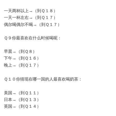
一天两杯以上→（到Ｑ１８）
一天一杯左右→（到Ｑ１７）
& X+ s' ^ U& R i8 S% a0 t
偶尔喝偶尔不喝→（到Ｑ１７）
Ｑ９你最喜欢在什么时候喝呢：
早晨→（到Ｑ８）
下午→（到Ｑ１６）
* D7 `8 K/ g) n/ z2 K0 g; Q
晚上→（到Ｑ１７）
3 ^& j; o+ \) a' A4 _! V# h
2 P/ R9 ?/ g) ~% r
Ｑ１０你猜现在哪一国的人最喜欢喝奶茶：
& H. J& v3 R$ |9 T. g
美国→（到Ｑ１１）
日本→（到Ｑ１３）
英国→（到Ｑ１４）
& T* [6 W0 I O