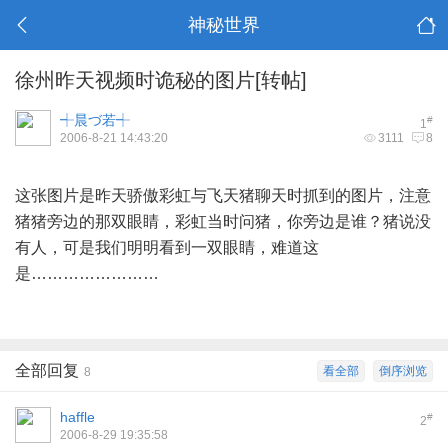
神秘世界
徐州昨天视频时诡秘的图片[转帖]
┽晨づ若┽
#
1
2006-8-21 14:43:20
3111
8
& E& n" C6 m: _5 G, D+ U
这张图片是昨天骄傲彩虹与飞天猪聊天时抓到的图片，注意
猪猪旁边的那双眼睛，彩虹当时问猪，你旁边是谁？猪说没
有人，可是我们明明看到一双眼睛，难道这
是……………………
全部回复
看全部
倒序浏览
8
haffle
#
2
2006-8-29 19:35:58