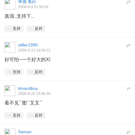
華麗.毒葯
#
5
2006-9-9 01:59:54
真强..支持下..
支持
反对
stiller1990
#
6
2006-9-23 19:56:22
好可怕~一个好大的X!
支持
反对
timandboy
#
7
2006-9-25 15:06:36
看不见``图``叉叉``
支持
反对
Saman
#
8