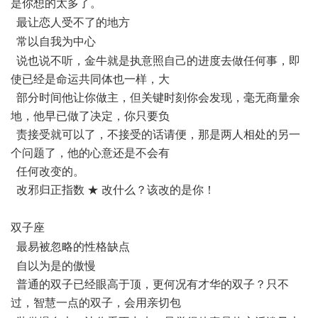
是你想的太多了。
/ a. u" \- \9 s: m. o
最让恋人受不了的地方
" ^& ^% [' `7 ]- f2 l
常以自我为中心
& \; Q7 U4 P l; e* V+ H' F' Z6 A
说也说不听，金牛就是执意照自己的进度去做任何事，即
使已经是命运共同体也一样，大
部分时间他让你做主，但关键时刻你会发现，毫无商量余
地，他早已做了决定，你只要负
责接受就可以了，不接受的话请便，那是两人相处的另一
个问题了，他的心意还是不会有
任何改变的。
改邪归正指数 ★ 改什么？该改的是你！
2 u" T% c2 O0 o' l9 \! J
双子座
+ F7 h9 }, F; d5 @. k3 m' @4 w. Q
最易被忽略的性格缺点
, @. A, V- C! c$ H4 Z& m
自以为是的傲慢
普通的双子已经眼高于顶，更何况有才华的双子？只不
过，智慧一点的双子，会用亲切包
# ? U* j D2 g2 o/ N- \$ Q) |