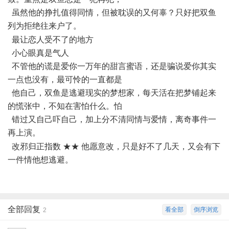
虽然他的挣扎值得同情，但被耽误的又何辜？只好把双鱼
列为拒绝往来户了。
[0 p1 _# N4 ?+ L) E9 G3 H( m3 M( }
最让恋人受不了的地方
小心眼真是气人
不管他的谎是爱你一万年的甜言蜜语，还是骗说爱你其实
一点也没有，最可怜的一直都是
他自己，双鱼是逃避现实的梦想家，每天活在把梦铺起来
的慌张中，不知在害怕什么。怕
错过又自己吓自己，加上分不清同情与爱情，离奇事件一
再上演。
( w. C+ s9 P. k4 G4 Y8 K
改邪归正指数 ★★ 他愿意改，只是好不了几天，又会有下
一件情他想逃避。
全部回复
看全部
倒序浏览
2