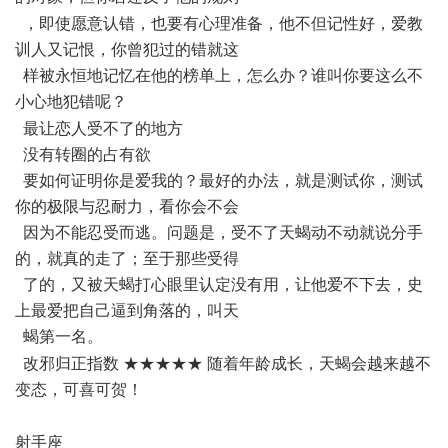
，即使愿意认错，也要有心理准备，他不但记性好，爱教
训人又记恨，你曾犯过的错就这
样被永恒地记忆在他的榜单上，怎么办？谁叫你要这么不
小心地犯错呢？
1 `& |4 H" z! Y% x( ^8 _
最让恋人受不了的地方
没有转圈的占有欲
要如何证明你是爱我的？最好的办法，就是测试你，测试
你的极限与忍耐力，看你会不会
因为不能忍受而逃。问题是，受不了天蝎动不动就说分手
的，就真的走了；至于那些受得
了的，又被天蝎打心眼里认定没有用，让他爱不下去，史
上最爱把自己逼到角落的，叫天
蝎第一名。
N7 N; }$ W+ `. ]
改邪归正指数 ★★★★★ 随着年龄成长，天蝎会越来越不
变态，可喜可贺！
3 A$ y4 J4 l" ?0 K, d! g
射手座