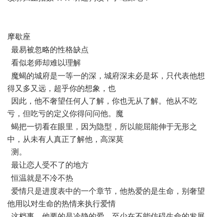
H
摩歇座
/ Q3 w4 L" C6 p+ c% y0 r9 @% l
最易被忽略的性格缺点
! k( p% G% f7 L1 i
看似老师却难以理解
, z' l5 L3 V9 m H# g" o
魔蝎的城府是一等一的深，城府深未必是坏，只代表他想
得又多又远，超乎你的想象，也
因此，他不奢望任何人了解，你也无从了解。他从不吃
亏，但吃亏的定义你得问问他。魔
& q4 T1 V; L, \3 Q
蝎把一切看在眼里，因为隐型，所以能屈能伸于无形之
中，从未有人真正了解他，高深莫
测。
9 M' G1 z+ Y8 m9 ]. n
最让恋人受不了的地方
% E/ w6 ], a/ @" V' _
恒温就是不冷不热
4 |; y9 [1 z2 C C% t( f$ l- t
爱情只是进度表中的一个章节，他热爱的是生命，别奢望
他用以对生命的热情来执行爱情
这档事，他要的是冷静的爱，至少在不能仿碍生命的发展