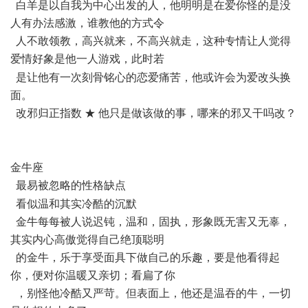
白羊是以自我为中心出发的人，他明明是在爱你怪的是没
人有办法感激，谁教他的方式令
人不敢领教，高兴就来，不高兴就走，这种专情让人觉得
爱情好象是他一人游戏，此时若
4 b: v6 H. e" r" l4 J
是让他有一次刻骨铭心的恋爱痛苦，他或许会为爱改头换
面。
改邪归正指数 ★ 他只是做该做的事，哪来的邪又干吗改？
% Y. z1 D! w6 F" Y6 T& v
金牛座
最易被忽略的性格缺点
- ?7 t1 P6 b9 ^: T
看似温和其实冷酷的沉默
金牛每每被人说迟钝，温和，固执，形象既无害又无辜，
其实内心高傲觉得自己绝顶聪明
的金牛，乐于享受面具下做自己的乐趣，要是他看得起
你，便对你温暖又亲切；看扁了你
，别怪他冷酷又严苛。但表面上，他还是温吞的牛，一切