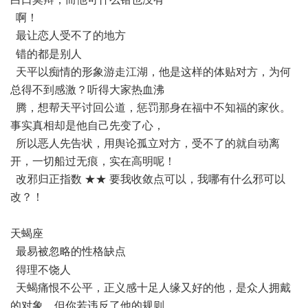
啊！
最让恋人受不了的地方
- Z$ F6 {! r0 j) O* N6 ?
错的都是别人
天平以痴情的形象游走江湖，他是这样的体贴对方，为何
总得不到感激？听得大家热血沸
腾，想帮天平讨回公道，惩罚那身在福中不知福的家伙。
事实真相却是他自己先变了心，
所以恶人先告状，用舆论孤立对方，受不了的就自动离
开，一切船过无痕，实在高明呢！
改邪归正指数 ★★ 要我收敛点可以，我哪有什么邪可以
改？！
+ F/ F2 f% A1 {0 D8 d. J
天蝎座
最易被忽略的性格缺点
+ v( ~- @4 ]5 t
得理不饶人
天蝎痛恨不公平，正义感十足人缘又好的他，是众人拥戴
的对象，但你若违反了他的规则
7 @* ?9 d" s7 ~7 b3 Y% x+ I2 U