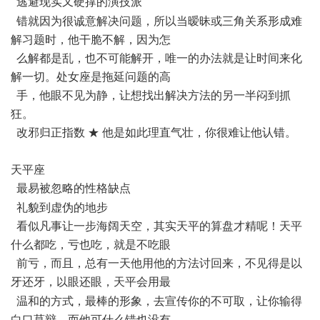
逃避现实又硬撑的演技派
. R! E1 L% G8 J1 t" ?- \2 O3 a9 ?
错就因为很诚意解决问题，所以当暧昧或三角关系形成难
解习题时，他干脆不解，因为怎
么解都是乱，也不可能解开，唯一的办法就是让时间来化
解一切。处女座是拖延问题的高
手，他眼不见为静，让想找出解决方法的另一半闷到抓
狂。
改邪归正指数 ★ 他是如此理直气壮，你很难让他认错。
天平座
最易被忽略的性格缺点
! b( m% k+ A: V* r
礼貌到虚伪的地步
看似凡事让一步海阔天空，其实天平的算盘才精呢！天平
什么都吃，亏也吃，就是不吃眼
前亏，而且，总有一天他用他的方法讨回来，不见得是以
牙还牙，以眼还眼，天平会用最
% o) `/ y# d& u, T9 Y1 E5 u$ |, ]
温和的方式，最棒的形象，去宣传你的不可取，让你输得
白口莫辩，而他可什么错也没有