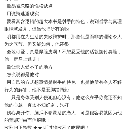
最易被忽略的性格缺点
4 C! Q" F& [: }
用诡辩逃避现实
. h6 p2 v& E# ^, ~0 V( y5 }
爱看富含逻辑的超大本书是射手的特色，说到哲学与真理
眼睛就发亮，但当他把所有的聪
8 G+ \% z' d7 s* q# G" l
明都用在为生活的失败辩护时，那套似是而非的理论令人
为之气节。但又能如何，他还很
会装可爱，真是厚脸皮啊！不想忍受他的话就摆付臭脸，
他一定马上逃走！
/ l& X/ l+ U9 e) F0 k Y
最让恋人受不了的地方
怎么说都是他对
" j% `) D: a m6 P3 q2 T' k
用自己的方式想事情是射手的特色，也是他所有令人不解
行为的解答，他不是爱脚踏两船
. k- S, d- }, S
，只是身体受别人侵犯但心没有；他这么在乎你竟还不知
他的心意，真太不知好歹，只好
4 w8 Q: `4 f# q n
伤心离开你。脑瓜不够灵活的恋人，可是很容易就因为他
的荒谬理由而信服哦！
改邪归正指数 ★★ 听过狗改不了吃屎吧！
) l9 Q; E5 V" G& S o4