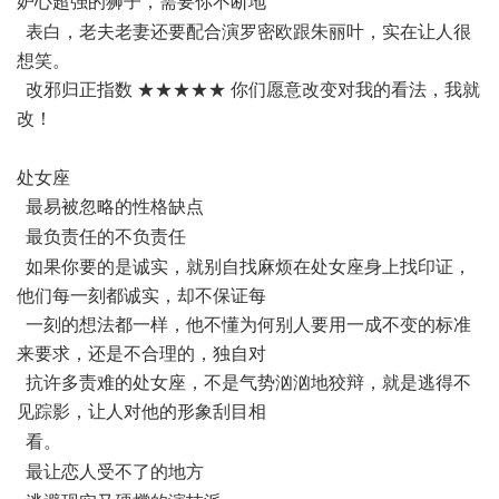
妒心超强的狮子，需要你不断地
9 b9 [9 g" Y% `' M) \
表白，老夫老妻还要配合演罗密欧跟朱丽叶，实在让人很
想笑。
改邪归正指数 ★★★★★ 你们愿意改变对我的看法，我就
改！
6 `7 V2 R6 z$ T- G9 ^2 c* ~, J
处女座
最易被忽略的性格缺点
+ m" b: q f$ f& A; G
最负责任的不负责任
' _* s0 M, C2 O, @
如果你要的是诚实，就别自找麻烦在处女座身上找印证，
他们每一刻都诚实，却不保证每
一刻的想法都一样，他不懂为何别人要用一成不变的标准
来要求，还是不合理的，独自对
抗许多责难的处女座，不是气势汹汹地狡辩，就是逃得不
见踪影，让人对他的形象刮目相
7 d; q- V% }* L
看。
- a1 f9 O# f% K+ x# J0 X' v
最让恋人受不了的地方
; j0 h& b: L' n% C: C Y9 ?5 P0 n3 j