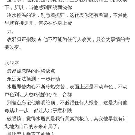
下，所以，当他感到困绕而浇你
冷水控温的话，别急着抓狂，这代表你还有希望，不然他
早就直接走开，何必在你身上费
/ `! ^- y& T5 z! X7 D+ i
力。
8 v" X4 v& z ?* w. A* Z: {0 m
改邪归正指数 ★ 他不可能为任何人改变，只会为事情的需
要改变。
$ d& x" I) W. m$ C% {
水瓶座
最易被忽略的性格缺点
永远无法预测下一步行动
水瓶即使内心不断冷热交替，表面上还是不动声色，不动
声色到让人忽略他的存在，合群
: U7 O; P9 I! i+ k- B+ o/ {
到差点忘记他聪明绝顶，不必跟任何人报备，这是为何他
每踏出一步，都让人出乎意料跌
* V5 ?* m. i/ Q$ P4 _
破眼镜，觉得水瓶真是我行我素到极点，其实他早就有计
划地为自己的未来布局了。
最让恋人受不了的地方