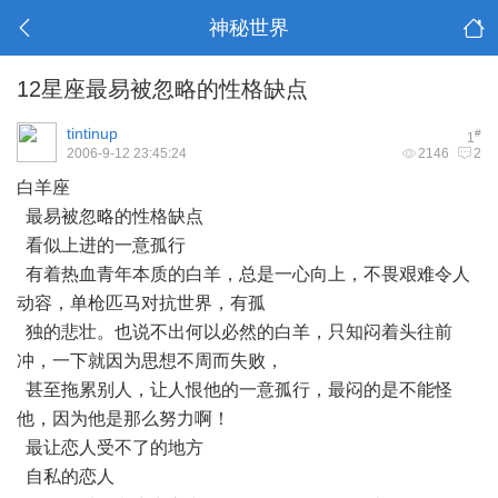
神秘世界
12星座最易被忽略的性格缺点
tintinup
#
1
2006-9-12 23:45:24
2146
2
白羊座
最易被忽略的性格缺点
看似上进的一意孤行
有着热血青年本质的白羊，总是一心向上，不畏艰难令人
动容，单枪匹马对抗世界，有孤
独的悲壮。也说不出何以必然的白羊，只知闷着头往前
冲，一下就因为思想不周而失败，
甚至拖累别人，让人恨他的一意孤行，最闷的是不能怪
他，因为他是那么努力啊！
最让恋人受不了的地方
自私的恋人
. Z/ r/ H3 d* x& K# \3 j `