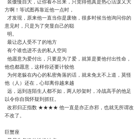
装傲慢自大，让你看不出来，只觉得他真是热心活泼又大
方啊！等试图再靠近他一点时，
才发现，原来他一直当你是废物，很多时候当他询问你的
意见时，只是为了突显自己的聪
明。
最让恋人受不了的地方
* h8 x8 Y( T2 ^; `" @ Z
有个谁也进不去的私人空间
' s! b- K$ v e0 J+ U
他愿意为爱付出，只要是为了爱，就算是要他付出性命，
他也都愿意，这样你还要计较他
为何老躲在内心的私密角落的话，就未免太不上道，莫怪
他（人）还在，心却离你越来越
远，远到连陌生人都不如，两人吵架时，冷战高手的他足
以令你自我怀疑到抓狂。
6 l: w1 A7 z9 T4 Y
改邪归正指数 ★★★★ 他一直是亦正亦邪，也就无所谓改
不改了。
3 A/ _& N6 e+ v2 v# J$ F1 c
巨蟹座
8 ?) U" p5 w$ |' L) y