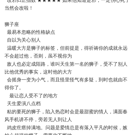
改邪归正指数 ★★★★★ 如果他知道是邪，一定伤心死了
当然会改啦！
4 E! ]8 i3 d1 [: P
0 u9 Q$ h; \" J
狮子座
最易本忽略的性格缺点
自以为关心别人
" i" E6 W; P! Z2 k. G
温暖大方是狮子的标签，但前提是，得祈祷你的成就永远
不会超过他，否则，虽不视你为
" c. Y+ J$ R9 p4 \6 y, L E
敌人也必定成陌路，谁叫天生第一名的狮子，受不了别人
比他优秀的事实，这时他的大方
会摇身一变为小气，而且怪里怪气有多疑，到时也就由不
得你了。
4 _3 U( p9 b( X5 ?! h
最让恋人受不了的地方
天生爱演八点档
/ M7 u1 W4 P& P. y7 a/ L% \4 i/ `
粘的要死的狮子，陷入热恋时会是最甜蜜的情人，满面春
风手机讲不停，旁若无人到让人
1 g7 n" x$ E: A9 H: S( n
鸡皮疙瘩掉满地。问题是爱情总是有落入平凡的时候，嫉