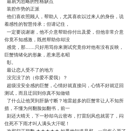
最易为忽略的性格缺点
装腔作势的正派
他们喜欢照顾人，帮助人，尤其喜欢以过来人的身份，说
着感性的智慧传承；但请记住，
2 L! d& F! l; X7 p/ U: f2 J
一定要说谢谢，他不介意帮助你付出及爱，但他非常介意
你竟不知感激，既然帮助你却没
感觉，那……只好用骂你来测试究竟你对他有没有反映，
巨蟹情绪化的形象，惹来恶名昭
彰。
最让恋人受不了的地方
没完没了的（你爱不爱我）？
0 P( a6 h, q n6 u0 a
超级没安全感的巨蟹，心情好就直接问，心情不好就迂回
测试，而且迂回到你真不知做错
了什么让他哭到肝肠寸断？地雷超多的巨蟹常让人不知所
措，不懂为何翻脸如翻书，前一
刻还大晴天，下一秒却乌云密布，打雷刮风也就罢了，闷
住死不下雨才叫人满头大汗呢！