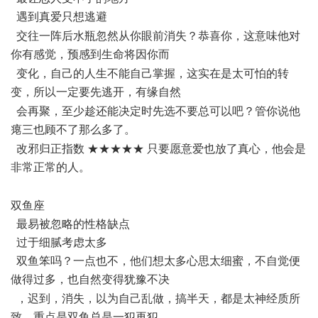
遇到真爱只想逃避
$ f' K U; b( o1 T3 ] U
交往一阵后水瓶忽然从你眼前消失？恭喜你，这意味他对
你有感觉，预感到生命将因你而
; n: I* y+ `& P
变化，自己的人生不能自己掌握，这实在是太可怕的转
变，所以一定要先逃开，有缘自然
; h: b; H- h; `6 V; [
会再聚，至少趁还能决定时先选不要总可以吧？管你说他
瘪三也顾不了那么多了。
, M8 ? q. V( F+ }- Y
改邪归正指数 ★★★★★ 只要愿意爱也放了真心，他会是
非常正常的人。
* ]6 M* v7 S$ b. }+ ?# U
, g1 b0 r( o8 c' j; o0 |
双鱼座
最易被忽略的性格缺点
过于细腻考虑太多
双鱼笨吗？一点也不，他们想太多心思太细蜜，不自觉便
做得过多，也自然变得犹豫不决
6 {! H1 ]+ H7 D6 Z8 \9 y: X
，迟到，消失，以为自己乱做，搞半天，都是太神经质所
致。重点是双鱼总是一犯再犯，