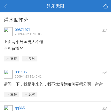
娱乐无限
灌水贴扣分
09871971
#
21
2009-4-22 15:00:03
上面两个外国男人不错
& g/ }; o0 e+ O. P9 ?( v7 B8 f
互相背着的
支持
反对
084495
#
22
2009-4-23 15:45:41
请问一下，我是刚来的，我不太清楚如何弄积分啊，谢谢
支持
反对
qq365
#
23