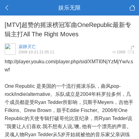
娱乐无限
[MTV]超赞的摇滚榜冠军曲OneRepublic最新专
辑主打All The Right Moves
寂静灭亡
#
1
2009-10-21 21:05:11
1068
1
http://player.youku.com/player.php/sid/XMTI0NjYzMjYw/v.s
wf
O: I6 j% _0 U2 C2 J
One Republic 是美国的一个流行摇滚乐队，曲风pop-
rock/indie/alternative。乐队成立是2004年科罗拉多州，几
个成员都是受Ryan Tedder所影响，贝斯手Meyers，吉他手
Filkins、Drew Brown，鼓手Eddie Fischer。2006年One
Republic的天使专辑打破哥伦比亚纪录，而Ryan Tedder说
"我要让人们喜欢.我不想有人说,'噢, 他有一个漂亮的声音。
灵魂人物Ryan Tedder从5岁开始就被他的音乐家父亲训练