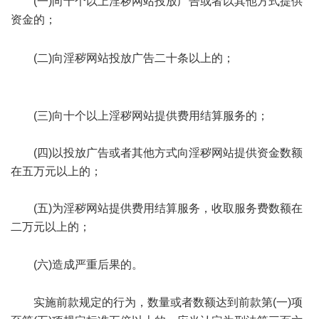
(一)向十个以上淫秽网站投放广告或者以其他方式提供
资金的；
2 x5 }7 b6 q9 \; i# H0 t
) O6 ~' V3 M1 e1 b2 k7 s
(二)向淫秽网站投放广告二十条以上的；
4 ~ c; @1 Q9 S7
P% d
$ ~. L' ]; {5 [
(三)向十个以上淫秽网站提供费用结算服务的；
(四)以投放广告或者其他方式向淫秽网站提供资金数额
在五万元以上的；
(五)为淫秽网站提供费用结算服务，收取服务费数额在
二万元以上的；
; U' {/ E1 K/ u5 [
(六)造成严重后果的。
6 i0 E" Z% t1 _+ m- q+ j! U# a
实施前款规定的行为，数量或者数额达到前款第(一)项