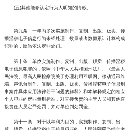
; W. U' R4 n' C. m& G l; W/ m0 c
(五)其他能够认定行为人明知的情形。
5 a( T0 k4 ~7 k/ y+ `,
~& w; c4 |1 k
第九条 一年内多次实施制作、复制、出版、贩卖、传
播淫秽电子信息行为未经处理，数量或者数额累计计算构成
犯罪的，应当依法定罪处罚。
$ |3 q( u' O( v3 V' G* ^9 c
第十条 单位实施制作、复制、出版、贩卖、传播淫秽
电子信息犯罪的，依照《中华人民共和国刑法》、《最高人
民法院、最高人民检察院关于办理利用互联网、移动通讯终
端、声讯台制作、复制、出版、贩卖、传播淫秽电子信息刑
事案件具体应用法律若干问题的解释》和本解释规定的相应
个人犯罪的定罪量刑标准，对直接负责的主管人员和其他直
接责任人员定罪处罚，并对单位判处罚金。
第十一条 对于以牟利为目的，实施制作、复制、出
版、贩卖、传播淫秽电子信息犯罪的，人民法院应当综合考