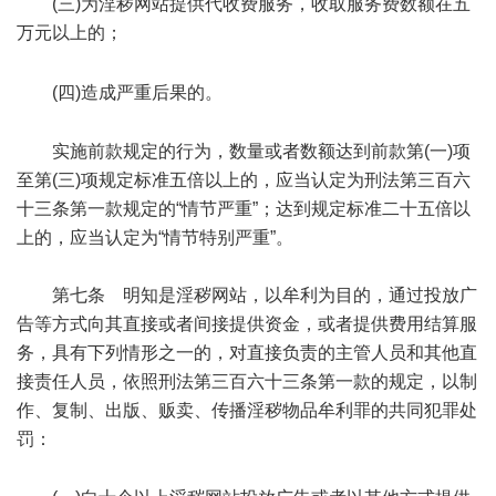
(三)为淫秽网站提供代收费服务，收取服务费数额在五
万元以上的；
1 k/ @; j$ G5 D2 a B. a _
1 o |2 b, j3 L% X, v
(四)造成严重后果的。
& @, }' d4 C6 m
实施前款规定的行为，数量或者数额达到前款第(一)项
至第(三)项规定标准五倍以上的，应当认定为刑法第三百六
十三条第一款规定的“情节严重”；达到规定标准二十五倍以
上的，应当认定为“情节特别严重”。
第七条 明知是淫秽网站，以牟利为目的，通过投放广
告等方式向其直接或者间接提供资金，或者提供费用结算服
务，具有下列情形之一的，对直接负责的主管人员和其他直
接责任人员，依照刑法第三百六十三条第一款的规定，以制
作、复制、出版、贩卖、传播淫秽物品牟利罪的共同犯罪处
罚：
' B+ B( L& ]) i* j# W