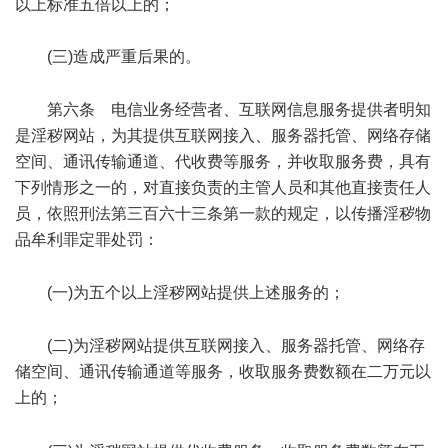
以上标准五倍以上的；
(三)造成严重后果的。
3 N2 B/ ^ C* [. x5 V" \7 y
第六条 电信业务经营者、互联网信息服务提供者明知
是淫秽网站，为其提供互联网接入、服务器托管、网络存储
空间、通讯传输通道、代收费等服务，并收取服务费，具有
下列情形之一的，对直接负责的主管人员和其他直接责任人
员，依照刑法第三百六十三条第一款的规定，以传播淫秽物
品牟利罪定罪处罚：
7 K# h+ K: k& e8 ]/ Y
(一)为五个以上淫秽网站提供上述服务的；
( [5 p. V4 v) K% V
(二)为淫秽网站提供互联网接入、服务器托管、网络存
储空间、通讯传输通道等服务，收取服务费数额在二万元以
上的；
! f( M& U9 i6 n L5 U3 L6 e, Q; d
% k. x; k2 d' T! W6 k$ u3 ]! E