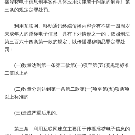
播淫秽电子信息刑事案件具体应用法律若干问题的解释》第
三条的规定定罪处罚。
Z$ L* r5 [+ n% l4 q& }+ r6 x9 ~
% O: _. m6 A) n
利用互联网、移动通讯终端传播内容含有不满十四周岁
未成年人的淫秽电子信息，具有下列情形之一的，依照刑法
第三百六十四条第一款的规定，以传播淫秽物品罪定罪处
罚：
(一)数量达到第一条第二款第(一)项至第(五)项规定标准
二倍以上的；
" a8 J6 {4 p! {$ ` J
(二)数量分别达到第一条第二款第(一)项至第(五)项两项
以上标准的；
( ^; v+ G C) s$ E/ O4 X/ z0 d3 b
(三)造成严重后果的。
+ p0 L/ ~% t' w4 @+ r/ U
第三条 利用互联网建立主要用于传播淫秽电子信息的