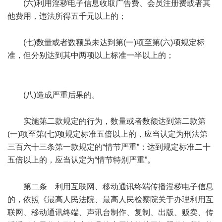
(六)利用淫秽电子信息收取广告费、会员注册费或者其
他费用，违法所得五千元以上的；
4 z: n9 e% B8 Q
(七)数量或者数额虽未达到第(一)项至第(六)项规定标
准，但分别达到其中两项以上标准一半以上的；
! `3 I+ @% o%
H& N6 h; S
(八)造成严重后果的。
! l# S: Y- P- T. ~. O, t$ i" `# e0 ^
实施第二款规定的行为，数量或者数额达到第二款第
(一)项至第(七)项规定标准五倍以上的，应当认定为刑法第
三百六十三条第一款规定的“情节严重”；达到规定标准二十
五倍以上的，应当认定为“情节特别严重”。
# E. G" ]. j& E
' `$ J6 i. i0 a* u" O9 x
第二条 利用互联网、移动通讯终端传播淫秽电子信息
的，依照《最高人民法院、最高人民检察院关于办理利用互
联网、移动通讯终端、声讯台制作、复制、出版、贩卖、传