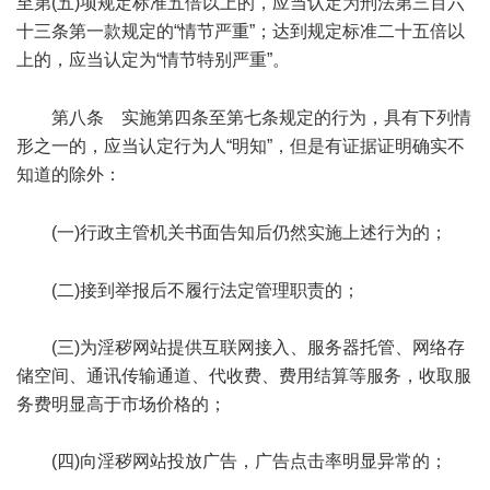
至第(五)项规定标准五倍以上的，应当认定为刑法第三百六
十三条第一款规定的“情节严重”；达到规定标准二十五倍以
上的，应当认定为“情节特别严重”。
* D! v8 t1 _4 E! G1 O; y T
第八条 实施第四条至第七条规定的行为，具有下列情
形之一的，应当认定行为人“明知”，但是有证据证明确实不
知道的除外：
3 g- d' V% @% F0 I
(一)行政主管机关书面告知后仍然实施上述行为的；
9 g: g( P8 ]0 L0 H
(二)接到举报后不履行法定管理职责的；
(三)为淫秽网站提供互联网接入、服务器托管、网络存
储空间、通讯传输通道、代收费、费用结算等服务，收取服
务费明显高于市场价格的；
(四)向淫秽网站投放广告，广告点击率明显异常的；