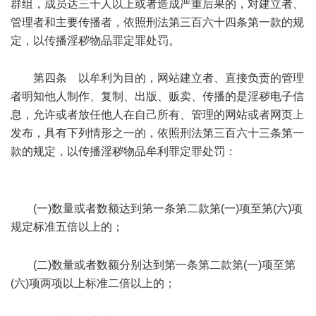
群组，成员达三十人以上或者造成严重后果的，对建立者、
管理者和主要传播者，依照刑法第三百六十四条第一款的规
定，以传播淫秽物品罪定罪处罚。
" \6 j' \- e" ?8 o; r/ P
第四条 以牟利为目的，网站建立者、直接负责的管理
者明知他人制作、复制、出版、贩卖、传播的是淫秽电子信
息，允许或者放任他人在自己所有、管理的网站或者网页上
发布，具有下列情形之一的，依照刑法第三百六十三条第一
款的规定，以传播淫秽物品牟利罪定罪处罚：
+ f. z, ^& F6 _5
s5 |* f) z
# Y k" C5 b6 ~2 t/ v+ t- r H
(一)数量或者数额达到第一条第二款第(一)项至第(六)项
规定标准五倍以上的；
* W' W; F, @" u9 J! e
u8 t* G" U& @
(二)数量或者数额分别达到第一条第二款第(一)项至第
(六)项两项以上标准二倍以上的；
1 x& q6 R7 T7 Y L6 L$ g& ^
$ Q$ E' U( G' F