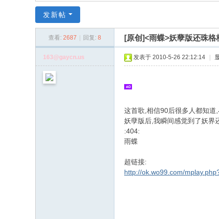
同
发新帖
|
华
[原创]<雨蝶>妖孽版还珠格格,
查看:
2687
|
回复:
8
同
163@gaycn.us
发表于 2010-5-26 22:12:14
|
社
区
|
华
这首歌,相信90后很多人都知
妖孽版后,我瞬间感觉到了妖界
人
:404:
同
雨蝶
% H7 X" l K3 u- q; t5 |
志
超链接:
|
$ t1 j! i2 R; i
http://ok.wo99.com/mplay.ph
华
人
同