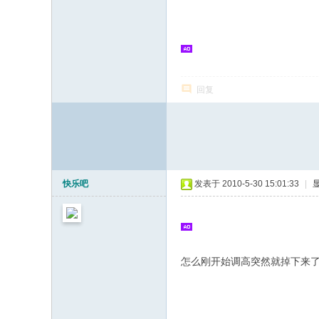
志
论
坛
回复
快乐吧
发表于 2010-5-30 15:01:33
|
怎么刚开始调高突然就掉下来