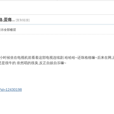
蛋痛...
[复制链接]
显示全部楼层
道,小时候坐在电视机前看着这部电视连续剧.哈哈哈~还珠格格嘛~后来在网
还是很牛的.依然唱的很臭,反正自娱自乐嘛~
4 E {6 ?3 x0 ^3 _
p?id=12430198