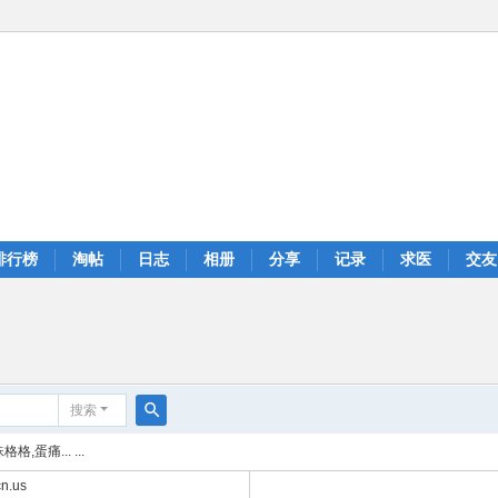
排行榜
淘帖
日志
相册
分享
记录
求医
交友
搜索
搜
,蛋痛... ...
索
n.us