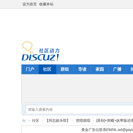
设为首页
收藏本站
门户
社区
群组
导读
家园
广播
»
社区
›
【同志娱乐馆】
›
想唱就唱
›
[原创]<雨蝶>妖孽版还珠格格
华
黄金广告位联系EMAIL:
ad@gayc