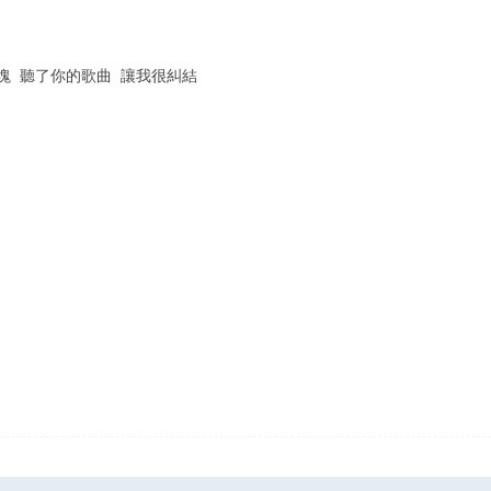
塊 聽了你的歌曲 讓我很糾結