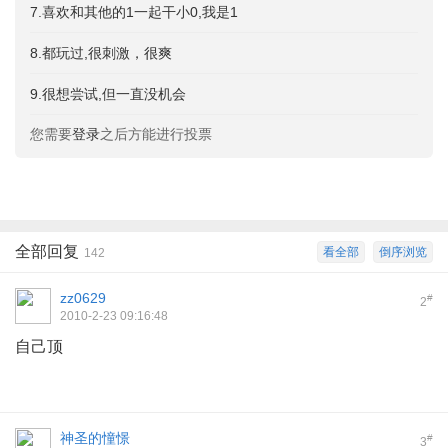
7.喜欢和其他的1一起干小0,我是1
8.都玩过,很刺激，很爽
9.很想尝试,但一直没机会
您需要
登录
之后方能进行投票
全部回复
看全部
倒序浏览
142
zz0629
#
2
2010-2-23 09:16:48
自己顶
神圣的憧憬
#
3