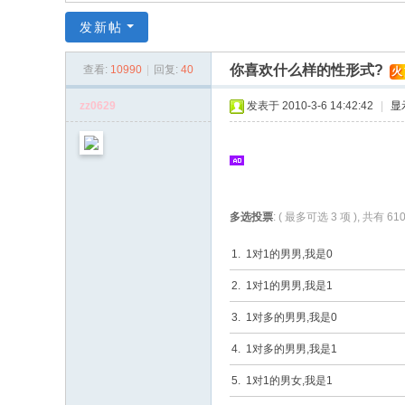
同
发新帖
|
华
你喜欢什么样的性形式?
查看:
10990
|
回复:
40
火
同
zz0629
发表于 2010-3-6 14:42:42
|
显
社
区
|
华
多选投票
: ( 最多可选 3 项 ), 共有 
人
同
1. 1对1的男男,我是0
志
2. 1对1的男男,我是1
|
3. 1对多的男男,我是0
华
4. 1对多的男男,我是1
人
同
5. 1对1的男女,我是1