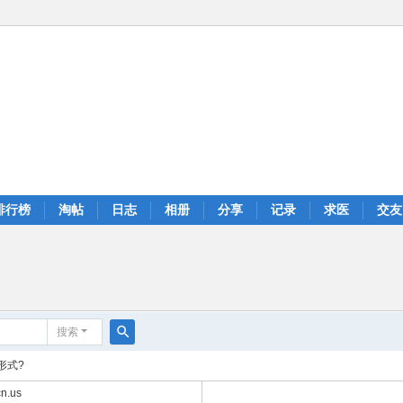
排行榜
淘帖
日志
相册
分享
记录
求医
交友
搜索
搜
形式?
索
n.us