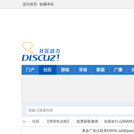
设为首页
收藏本站
门户
社区
群组
导读
家园
广播
»
社区
›
【华同生活馆】
›
投票获取激情
›
你喜欢什么样的性
华
黄金广告位联系EMAIL:
ad@gayc