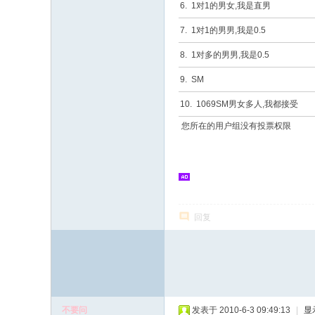
志
6. 1对1的男女,我是直男
论
7. 1对1的男男,我是0.5
坛
8. 1对多的男男,我是0.5
9. SM
10. 1069SM男女多人,我都接受
您所在的用户组没有投票权限
回复
不要问
发表于 2010-6-3 09:49:13
|
显