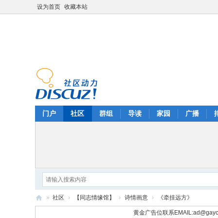
设为首页
收藏本站
门户
社区
群组
导读
家园
广播
»
社区
›
【同志情缘馆】
›
诗情画意
›
《牵挂远方》
华
黄金广告位联系EMAIL:
ad@gayc