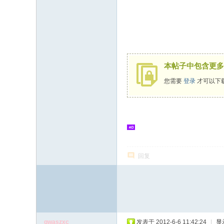
% A& z* N8 B9 |; V
本帖子中包含更多
您需要
登录
才可以下
回复
qwaszxc
发表于 2012-6-6 11:42:24
|
显