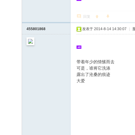
回复
455801868
发表于 2014-8-14 14:30:07
|
带着年少的情愫而去
! l9 x# D' B4 Q
可是，谁将它洗涤
( n# b3 U% {3 ~
露出了沧桑的痕迹
大爱