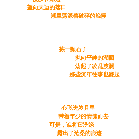
望向天边的落日
湖里荡漾着破碎的晚霞
( W3 H5 R* }! B4 H# G
7 }2 Z. D Q9 E1 ~" U
2 |. m1 J; Q }) [8 e E% }
0 v1 X% w- z5 G$ w% M/ k( ?
拣一颗石子
2 s2 |" q4 L$ W" n# j' u7 P C
抛向平静的湖面
荡起了凌乱波澜
那些沉年往事也翻起
9 n* K3 A5 G6 H
, f9 c* W4 a4 T' R7 V" U
+ t6 F) s1 O4 _' v; ~* T# }5 ^
心飞进岁月里
% P% x3 i8 L( h7 _8 b
带着年少的情愫而去
- [/ ~% _" g2 m
可是，谁将它洗涤
6 ^7 H' K' }7 S5 o# o+ X9 R% 
露出了沧桑的痕迹
8 u! e' x/ t4 B4 V/ I; f