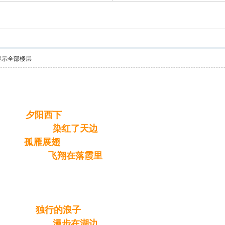
显示全部楼层
夕阳西下
3 Y: Y( B2 T) C6 g# B* e9 |
染红了天边
孤雁展翅
s% u% U0 j3 G" m, A9 k) [
飞翔在落霞里
( B: a9 P$ T9 e5 I3 R f
独行的浪子
8 l' t' r) }$ Z) X
漫步在湖边