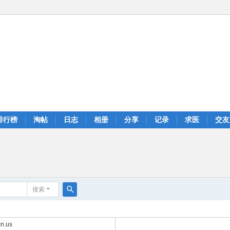
排行榜
淘帖
日志
相册
分享
记录
求医
交友
搜索
搜
索
n.us