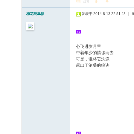
回复
梅花鹿幸福
发表于 2014-8-13 22:51:43
|
心飞进岁月里
带着年少的情愫而去
可是，谁将它洗涤
露出了沧桑的痕迹