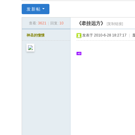
同
发新帖
|
华
《牵挂远方》
查看:
3621
|
回复:
10
[复制链接]
同
神圣的憧憬
发表于 2010-6-28 18:27:17
|
社
区
|
华
人
同
志
|
华
人
同