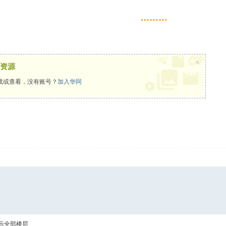
& P" {' N0 k! W3 v6 t
………
×
资源
载或查看，没有账号？
加入华同
示全部楼层