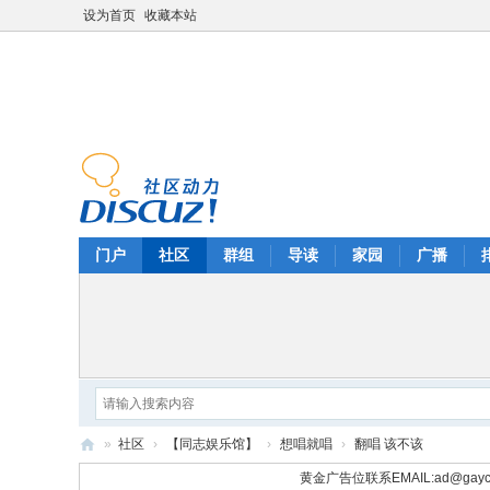
设为首页
收藏本站
门户
社区
群组
导读
家园
广播
»
社区
›
【同志娱乐馆】
›
想唱就唱
›
翻唱 该不该
华
黄金广告位联系EMAIL:
ad@gayc