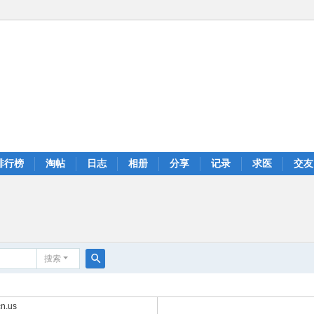
排行榜
淘帖
日志
相册
分享
记录
求医
交友
搜索
搜
索
n.us