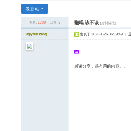
同
发新帖
|
华
翻唱 该不该
查看:
1736
|
回复:
3
[复制链接]
同
uglyduckling
发表于 2026-1-26 06:19:49
|
社
区
|
华
感谢分享，很有用的内容。。
人
同
志
|
华
人
同