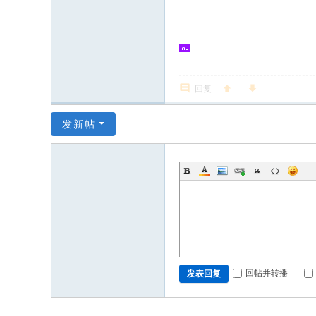
志
论
坛
回复
发新帖
回帖并转播
发表回复