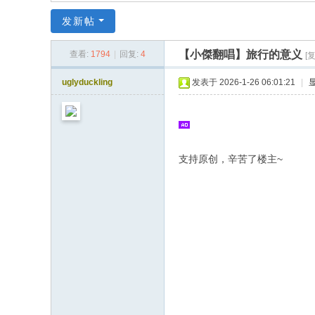
同
发新帖
|
华
【小傑翻唱】旅行的意义
查看:
1794
|
回复:
4
[
同
uglyduckling
发表于 2026-1-26 06:01:21
|
社
区
|
华
支持原创，辛苦了楼主~
人
同
志
|
华
人
同