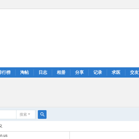
排行榜
淘帖
日志
相册
分享
记录
求医
交友
搜索
搜
义
索
n.us