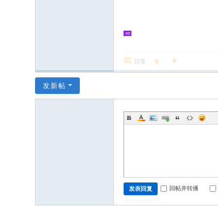
志
论
坛
回复
发新帖
回帖并转播
发表回复