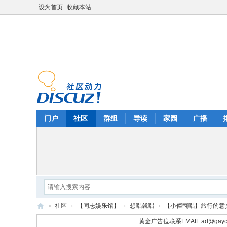
设为首页
收藏本站
门户
社区
群组
导读
家园
广播
»
社区
›
【同志娱乐馆】
›
想唱就唱
›
【小傑翻唱】旅行的意
华
黄金广告位联系EMAIL:
ad@gayc