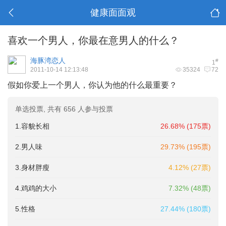
健康面面观
喜欢一个男人，你最在意男人的什么？
海豚湾恋人
#
1
2011-10-14 12:13:48
35324
72
假如你爱上一个男人，你认为他的什么最重要？
单选投票, 共有 656 人参与投票
1.容貌长相
26.68% (175票)
2.男人味
29.73% (195票)
3.身材胖瘦
4.12% (27票)
4.鸡鸡的大小
7.32% (48票)
5.性格
27.44% (180票)