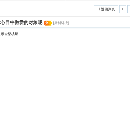
返回列表
你心目中做爱的对象呢
火..
[复制链接]
显示全部楼层