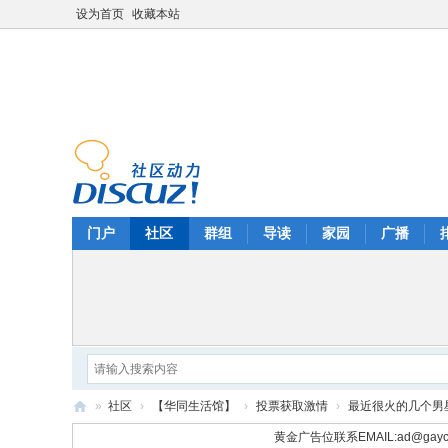
设为首页
收藏本站
门户
社区
群组
导读
家园
广播
»
社区
›
【华同生活馆】
›
投票获取激情
›
最近很火的几个男星
华
黄金广告位联系EMAIL:
ad@gayc