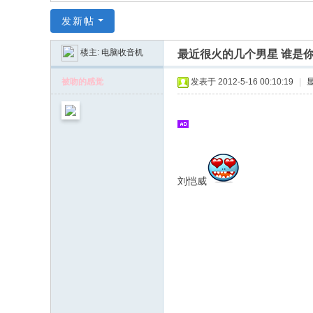
同
发新帖
|
华
楼主:
电脑收音机
最近很火的几个男星 谁是
同
被吻的感觉
发表于 2012-5-16 00:10:19
|
社
区
|
华
人
刘恺威
同
志
|
华
人
同