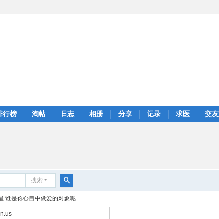
排行榜
淘帖
日志
相册
分享
记录
求医
交友
搜索
搜
 谁是你心目中做爱的对象呢 ...
索
n.us