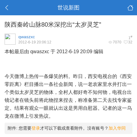
世说新图
陕西秦岭山脉80米深挖出“太岁灵芝”
qwaszxc
#
1
2012-6-19 20:06:12
7070
32
本帖最后由 qwaszxc 于 2012-6-19 20:09 编辑
7 N4 k0 L A, A3
P1 V& k
; X% c! X6 Y- Z0 {& s
今天微博上热传一条爆笑的料。昨日，西安电视台的《西安
零距离》栏目播出一条社会新闻，说一老农家里水井打出一
个类似太岁灵芝的物体，全村人都好奇不知何物，电视台出
镜记者在镜头前将此物捏来捏去，称准备第二天去找专家鉴
定。结果有观众一眼就认出这是男用自慰器。记者的这一乌
龙在微博上引发热议。
附件:
您需要
登录
才可以下载或查看附件。没有账号？
加入华同