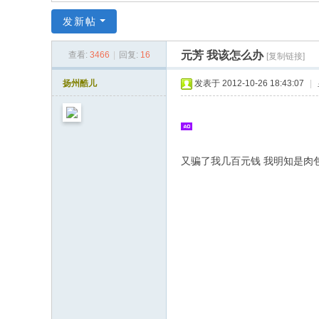
同
发新帖
|
华
元芳 我该怎么办
查看:
3466
|
回复:
16
[复制链接]
同
扬州酷儿
发表于 2012-10-26 18:43:07
|
社
区
|
华
又骗了我几百元钱 我明知是肉
人
同
志
|
华
人
同