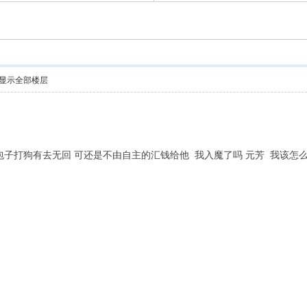
显示全部楼层
包子打狗有去无回 可还是不由自主的汇钱给他 我入魔了吗 元芳 我该怎