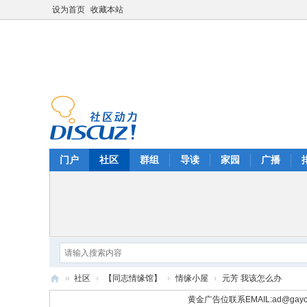
设为首页
收藏本站
门户
社区
群组
导读
家园
广播
»
社区
›
【同志情缘馆】
›
情缘小屋
›
元芳 我该怎么办
华
黄金广告位联系EMAIL:
ad@gayc