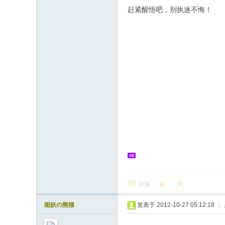
赶紧醒悟吧，别执迷不悔！
回复
闹妖の熊猫
发表于 2012-10-27 05:12:18
|