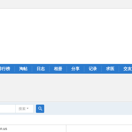
排行榜
淘帖
日志
相册
分享
记录
求医
交友
搜索
搜
索
n.us