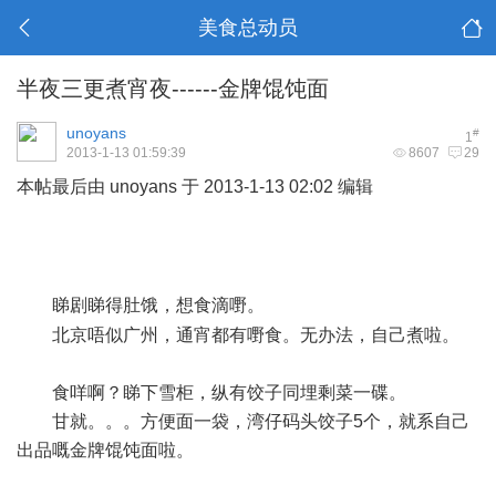
美食总动员
半夜三更煮宵夜------金牌馄饨面
unoyans
#
1
2013-1-13 01:59:39
8607
29
本帖最后由 unoyans 于 2013-1-13 02:02 编辑
9 [3 w/ }2 C1 G&
`; T5 a! C4 i/ ^
$ A! x8 D8 | e; c
睇剧睇得肚饿，想食滴嘢。
% Y* X5 x5 c- Q- l
北京唔似广州，通宵都有嘢食。无办法，自己煮啦。
食咩啊？睇下雪柜，纵有饺子同埋剩菜一碟。
甘就。。。方便面一袋，湾仔码头饺子5个，就系自己
出品嘅金牌馄饨面啦。