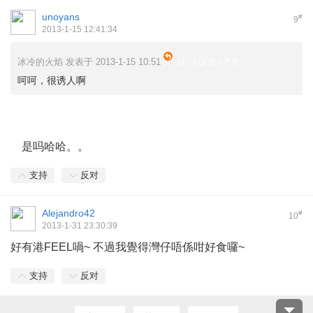
unoyans
#
9
2013-1-15 12:41:34
冰冷的火焰 发表于 2013-1-15 10:51
- i3 _3 Q; [6 j- f* B
呵呵，很诱人啊
9 m W4 F% `- ?& Z; _ p
是吗哈哈。。
支持
反对
Alejandro42
#
10
2013-1-31 23:30:39
好有港FEEL喎~ 不過我覺得灣仔唔係咁好食囉~
支持
反对