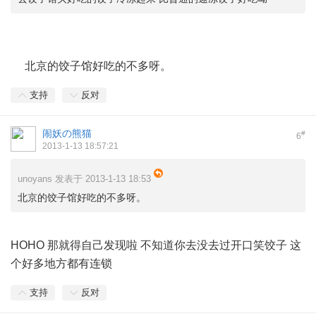
0 R9 X2 q8 t8 L! V) Z& m
3 a- w4 U8 @, W. M; G4 d: _: Z/ |
北京的饺子馆好吃的不多呀。
支持
反对
闹妖の熊猫
#
6
2013-1-13 18:57:21
unoyans 发表于 2013-1-13 18:53
北京的饺子馆好吃的不多呀。
HOHO 那就得自己发现啦 不知道你去没去过开口笑饺子 这
个好多地方都有连锁
支持
反对