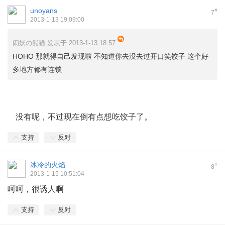
unoyans
#
7
2013-1-13 19:09:00
闹妖の熊猫 发表于 2013-1-13 18:57
HOHO 那就得自己发现啦 不知道你去没去过开口笑饺子 这个好
多地方都有连锁
! A+ n" |. s8 R7 ~
没有呢，不过现在倒有点想吃饺子了。
支持
反对
冰冷的火焰
#
8
2013-1-15 10:51:04
呵呵，很诱人啊
支持
反对