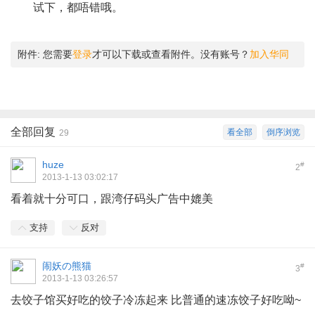
试下，都唔错哦。
" n3 n6 O* E& o; q, f
附件:
您需要
登录
才可以下载或查看附件。没有账号？
加入华同
全部回复
看全部
倒序浏览
29
huze
#
2
2013-1-13 03:02:17
看着就十分可口，跟湾仔码头广告中媲美
支持
反对
闹妖の熊猫
#
3
2013-1-13 03:26:57
去饺子馆买好吃的饺子冷冻起来 比普通的速冻饺子好吃呦~