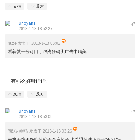
支持
反对
unoyans
#
4
2013-1-13 18:52:27
huze 发表于 2013-1-13 03:02
看着就十分可口，跟湾仔码头广告中媲美
0 ~9 L* H7 ~4 {1 G9 d6 D2 h
有那么好呀哈哈。
支持
反对
unoyans
#
5
2013-1-13 18:53:09
闹妖の熊猫 发表于 2013-1-13 03:26
去饺子馆买好吃的饺子冷冻起来 比普通的速冻饺子好吃呦~