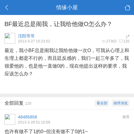
情缘小屋
BF最近总是闹我，让我给他做O怎么办？
沈阳哥哥
#
1
2013-3-27 10:23:02
27302
120
最近，我小BF总是闹我让我给他做一次O，可我从心理上和
生理上都是不行的，而且廷反感的，我们一起三年多了，我
很爱他的，也是他一直做0的，现在他提出这样的要求，我
应该怎么办？
# V- C5 W# w" {, E! ]. n( q
全部回复
看全部
倒序浏览
120
48485858
推荐
2013-3-28 01:10:09
也许有做不了1的0~但没有做不了0的1~