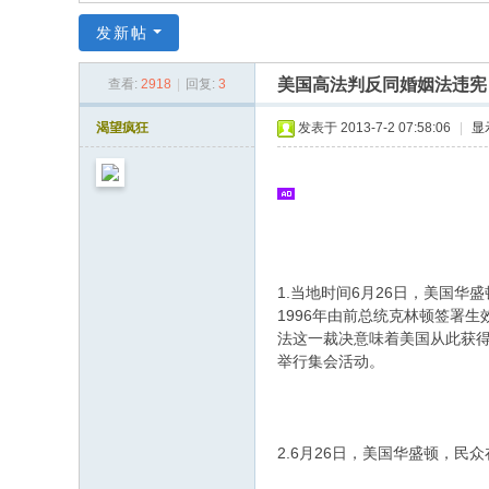
同
发新帖
|
华
美国高法判反同婚姻法违宪
查看:
2918
|
回复:
3
同
渴望疯狂
发表于 2013-7-2 07:58:06
|
显
社
区
|
华
& @ i5 a" U# w4 e# i3 c% T9 y
人
1.当地时间6月26日，美国
同
1996年由前总统克林顿签署
志
法这一裁决意味着美国从此获得
举行集会活动。
|
: `4 P0 Y8 i( e5 R- m+ _8 \
华
7 j) ~+ _! r) X
人
* O; Q# P: n( _1 X* b% N1 |
2.6月26日，美国华盛顿，民
同
+ \" B+ e! v1 L& c, k7 `