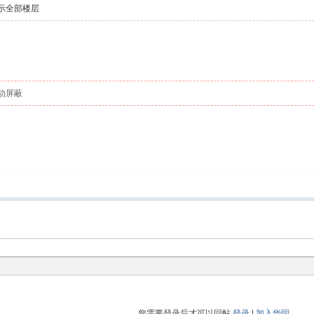
示全部楼层
动屏蔽
您需要登录后才可以回帖
登录
|
加入华同