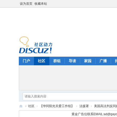
设为首页
收藏本站
门户
社区
群组
导读
家园
广播
»
社区
›
【华同阳光关爱工作组】
›
法援署
›
美国高法判反同
华
黄金广告位联系EMAIL:
ad@gayc