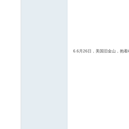
志
7 C' [ r8 q3 ?3 f
论
! F3 a' i) U: S4 m# I) l
坛
4 j( ^7 |2 Z/ }, i# p; Z$ u3 `
. D. i& Z- T* p4 M/ g
4 s- L% z \9 u u
6.6月26日，美国旧金山，抱
0 f' m/ y5 n$ y" n
5 n' w1 i s2 Y# {$ E5 H# a
' k* h; m" i; m
' b, X, t4 K3 k: a
I/ n9 D+ e' w8 \2 a F- r
! Y$ i5 \5 W* H
; ?/ }- Z6 \) R2 k. l# j1 v