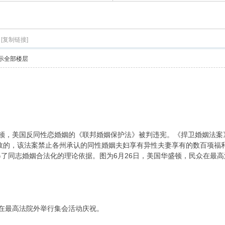
[复制链接]
示全部楼层
华盛顿，美国反同性恋婚姻的《联邦婚姻保护法》被判违宪。《捍卫婚姻法案
生效的，该法案禁止各州承认的同性婚姻夫妇享有异性夫妻享有的数百项福
了同志婚姻合法化的理论依据。图为6月26日，美国华盛顿，民众在最高
众在最高法院外举行集会活动庆祝。