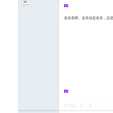
真羡慕啊。老美就是老美，还
回复