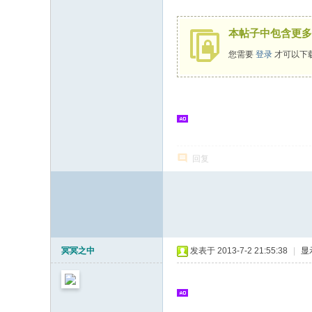
8 L2 x8 Z. e+ I1 s+ _% X7 j! c
本帖子中包含更多
您需要
登录
才可以下
回复
冥冥之中
发表于 2013-7-2 21:55:38
|
显