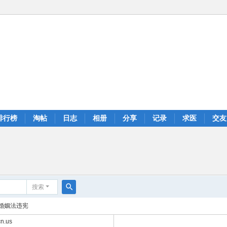
排行榜
淘帖
日志
相册
分享
记录
求医
交友
搜索
搜
婚姻法违宪
索
n.us