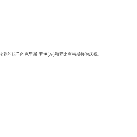
着收养的孩子的克里斯·罗伊(左)和罗比查韦斯接吻庆祝。
~, U0 ]3 v! ~1 H8 L) f