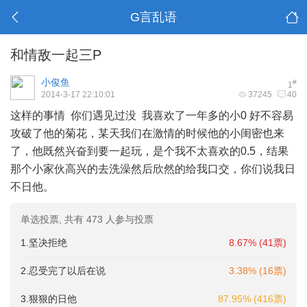
G言乱语
和情敌一起三P
小俊鱼
#
1
2014-3-17 22:10:01
37245
40
这样的事情 你们遇见过没 我喜欢了一年多的小0 好不容易
攻破了他的菊花，某天我们在激情的时候他的小闺密也来
了，他既然兴奋到要一起玩，是个我不太喜欢的0.5，结果
那个小家伙高兴的去洗澡然后欣然的给我口交，你们说我日
不日他。
单选投票, 共有 473 人参与投票
1.坚决拒绝
8.67% (41票)
2.忍受完了以后在说
3.38% (16票)
3.狠狠的日他
87.95% (416票)