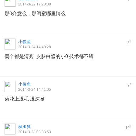
7
2014-3-22 17:20:30
那0介意么，那闺蜜哪里悄么
9 S0 ~4 e e3 `0 L$ L
小俊鱼
#
8
2014-3-24 14:40:28
俩个都是清秀 皮肤白皙的小0 技术都不错
小俊鱼
#
9
2014-3-24 14:41:05
菊花上没毛 没深喉
枫Ж弑
#
10
2014-3-28 03:33:53