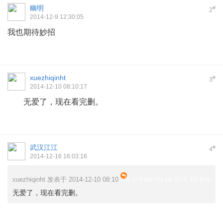
幽明
#
2
2014-12-9 12:30:05
我也期待妙招
xuezhiqinht
#
3
2014-12-10 08:10:17
无爱了，现在看完删。
武汉江江
#
4
2014-12-16 16:03:16
xuezhiqinht 发表于 2014-12-10 08:10
2 u* |! W3 ?% H# S2 R; B3 [# h
无爱了，现在看完删。
2 Y! n5 V+ R- U" v$ u/ V9 E1 y