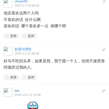
clover65
#
7
2015-1-2 18:28:04
他还喜欢这两个人吗
( ^4 q% W' C3 v9 a$ c; I* q9 ]3 h
不喜欢的话 扯什么啊
喜欢的话 哪个喜欢多一点 就哪个呗
支持
反对
欲望与理性
#
8
2015-1-2 21:56:36
好马不吃回头草，如果是我，我宁愿一个人，也绝不接受曾
经抛弃过我的人。
支持
反对
bte
#
9
2024-12-6 11:14:58