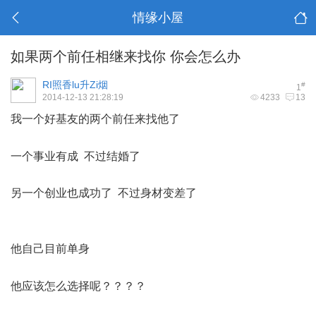
情缘小屋
如果两个前任相继来找你 你会怎么办
RI照香lu升Zi烟
#
1
2014-12-13 21:28:19
4233
13
我一个好基友的两个前任来找他了
. X# y: O" r/ g2 P( Y
一个事业有成 不过结婚了
另一个创业也成功了 不过身材变差了
& o, S( [" j o" n5 M8 H) I
他自己目前单身
; c! K0 @1 W5 h T ` H! a! o
他应该怎么选择呢？？？？
8 E6 g, |# P$ e; b
3 ], o1 W7 o) N" H7 H$ O5 C