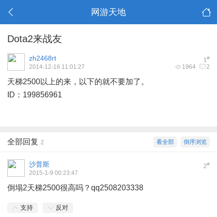
网游天地
Dota2来战友
zh2468rt
#
1
2014-12-16 11:01:27
1964
2
天梯2500以上的来，以下的就不要加了。
: _0 ?0 Y7 z* P
ID：199856961
全部回复
看全部
倒序浏览
2
沙普斯
#
2
2015-1-9 00:23:47
倒塌2天梯2500很高吗？qq2508203338
支持
反对