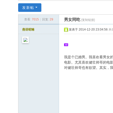
同
发新帖
|
华
男女同吃
查看:
7015
|
回复:
29
[复制链接]
同
燕语呢喃
发表于 2014-12-20 23:04:56
来
社
区
|
华
我是个已婚男。我喜欢看男女
电影。尤其喜欢健壮帅哥的电
人
对健壮帅哥也有欲望。其实，
同
志
|
华
人
同