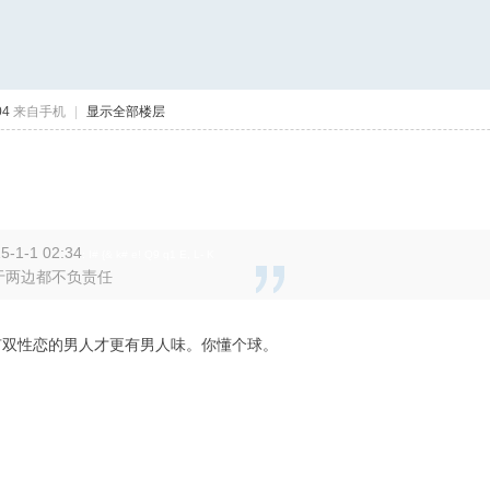
04
来自手机
|
显示全部楼层
1-1 02:34
: I# {& k# e! Q9 q1 E, L- K
于两边都不负责任
有双性恋的男人才更有男人味。你懂个球。