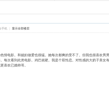
自手机
|
显示全部楼层
的色情电影。和媳妇做爱也很猛。她每次都爽的受不了。但我也很喜欢男
影。每次看到此类电影。鸡巴就硬。我是个双性恋。对性感的大奶子美女
我更喜欢已婚帅哥。