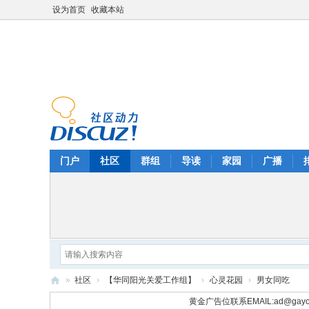
设为首页
收藏本站
门户
社区
群组
导读
家园
广播
»
社区
›
【华同阳光关爱工作组】
›
心灵花园
›
男女同吃
华
黄金广告位联系EMAIL:
ad@gayc