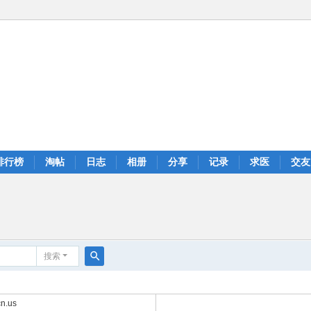
排行榜
淘帖
日志
相册
分享
记录
求医
交友
搜索
搜
索
n.us