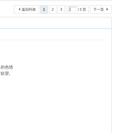
返回列表
1
2
3
/ 3 页
下一页
男的色情
有欲望。