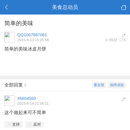
美食总动员
简单的美味
QQ1067887081
#
1
2015-9-13 15:25:58
5522
5
简单的美味冰皮月饼
W" h& f( j# l7 R) m6 d
全部回复
看全部
倒序浏览
5
45604560
#
2
2015-9-14 21:54:31
这个做起来可不简单
支持
反对